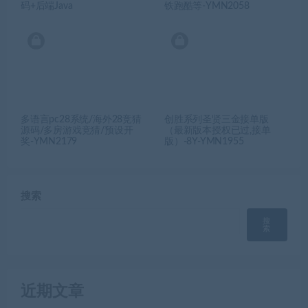
码+后端Java
铁跑酷等-YMN2058
多语言pc28系统/海外28竞猜
创胜系列圣贤三金接单版
源码/多房游戏竞猜/预设开
（最新版本授权已过,接单
奖-YMN2179
版）-8Y-YMN1955
搜索
搜
索
近期文章