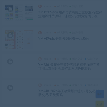
admin
APP源码
知识付费
YM1232-课堂知识付费商用运营版源码,微课
堂知识付费源码，课程知识付费源码，在线
课堂知识付费源码
admin
APP源码
知识付费
YM749-php最新知识付费平台源码
admin
APP源码
婚恋交友
知识付费
YM736-最新全开源带视频教程无加密完整
可用写真图片视频打赏系统PHP源码
admin
APP源码
威客任务
游戏源码
YM448-2026年王者荣耀代练/账号交易/皮
菜单
肤交易/系统源码
业务