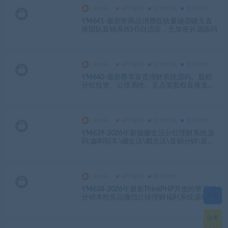
admin
APP源码
分销商城
双规直销
YM641-最新带商品消费双轨量碰层碰无直
推团队直销系统H5自适应，无加密开源源码
admin
APP源码
分销商城
双规直销
YM640-最新尊享富贵理财系统源码、股权
分红投资、公排系统、见点奖股权直推直销
公排分红商城
admin
APP源码
分销商城
双规直销
YM639-2026年新版缀生活分红理财系统源
码:鑫和陌车\缀生活\戳生活\直销分销\直推
公排商城理财系统
admin
APP源码
双规直销
YM638-2026年最新ThinkPHP开发的带三级
菜单
分销本然良品微信公排理财福利系统源码
业务