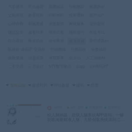
汽车保养
民生缴费
棋牌娱乐
智能物联
智慧农业
文化非遗
教育培训
招聘求职
投资理财
房产地产
心理咨询
影视直播
家族家谱
家政服务
宠物宠饲
婚恋交友
威客任务
外卖点餐
场馆预约
在线考试
商店收银
商会协会
发卡商城
双规直销
即时通讯im
区块链-虚拟币-交易所
分销商城
分类回收
分类信息
健康保健
信息管理
体育赛事
企业h5
人工智能AI
二手交易
三方支付
NTF数字藏品
Dapp
CHATGPT
发布日期
修改时间
评论数量
随机
热度
admin
APP源码
双规直销
投资理财
粉人脉神器，超级人脉系统APP源码，一键
获取海量精准人脉，九星创客系统源码 二二
复制裂变模式-YM1896