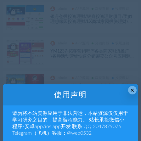
admin
APP源码
双规直销
投资理财
银舟创投投资理财/银舟投资理财项目/类似
理想家园投资理财/LX商城家园投资理财/压
单投资方式源码-JFQ-YM1511
admin
APP源码
分销商城
双规直销
YM1237-拓客营销程序各类商家引流推广
\各种活动营销快速分销裂变公众号应用源
码、营销分裂、分销分裂、直销分裂，引流
营销推广源码
admin
APP源码
双规直销
投资理财
YM1236-公排系统php,全球公排自动滑落二
×
二复制多级分销系统源码,股东分红,全球公排
使用声明
股东分红系统源码，股东分红直销分销系统
源码
请勿将本站资源应用于非法营运，本站资源仅仅用于
admin
学习研究之目的，提高编程能力。 站长承接微信小
APP源码
分销商城
区块链-虚拟币-交易所
程序/安卓app/ios app开发 联系 QQ 2047879076
YM831-2026年手机版区块链带分红拆分复
Telegram（飞机）客服：@web0532
利短信接口等功能源码