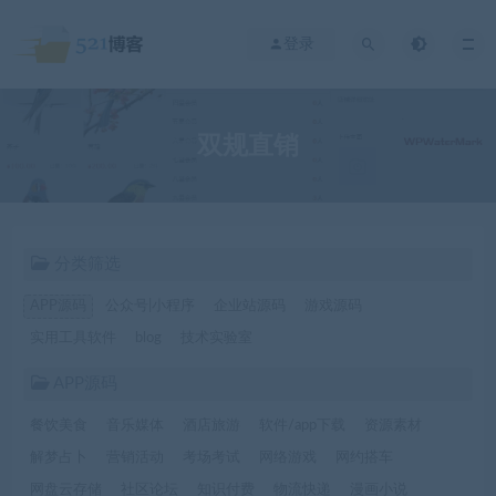
登录
双规直销
分类筛选
APP源码
公众号|小程序
企业站源码
游戏源码
实用工具软件
blog
技术实验室
APP源码
餐饮美食
音乐媒体
酒店旅游
软件/app下载
资源素材
解梦占卜
营销活动
考场考试
网络游戏
网约搭车
网盘云存储
社区论坛
知识付费
物流快递
漫画小说