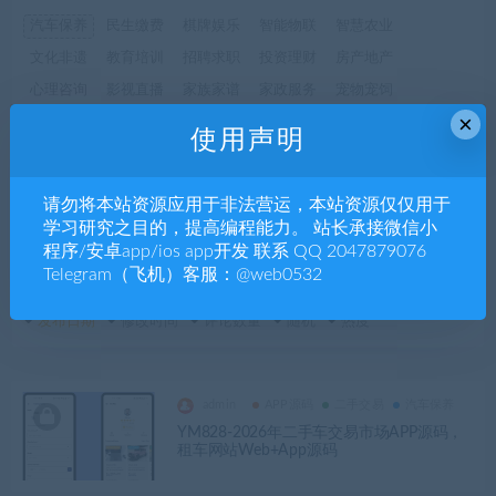
汽车保养
民生缴费
棋牌娱乐
智能物联
智慧农业
文化非遗
教育培训
招聘求职
投资理财
房产地产
心理咨询
影视直播
家族家谱
家政服务
宠物宠饲
×
婚恋交友
威客任务
外卖点餐
场馆预约
在线考试
使用声明
商店收银
商会协会
发卡商城
双规直销
即时通讯im
区块链-虚拟币-交易所
分销商城
分类回收
分类信息
请勿将本站资源应用于非法营运，本站资源仅仅用于
健康保健
信息管理
体育赛事
企业h5
人工智能AI
学习研究之目的，提高编程能力。 站长承接微信小
程序/安卓app/ios app开发 联系 QQ 2047879076
二手交易
三方支付
NTF数字藏品
Dapp
CHATGPT
Telegram（飞机）客服：@web0532
发布日期
修改时间
评论数量
随机
热度
admin
APP源码
二手交易
汽车保养
YM828-2026年二手车交易市场APP源码，
租车网站Web+App源码