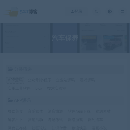
登录
汽车保养
分类筛选
APP源码
公众号|小程序
企业站源码
游戏源码
实用工具软件
blog
技术实验室
APP源码
餐饮美食
音乐媒体
酒店旅游
软件/app下载
资源素材
解梦占卜
营销活动
考场考试
网络游戏
网约搭车
网盘云存储
社区论坛
知识付费
物流快递
漫画小说