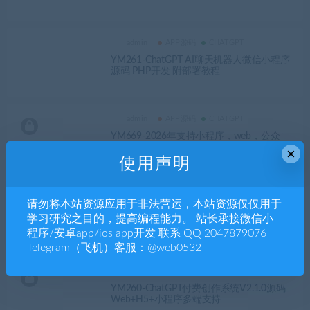
admin
APP源码
CHATGPT
YM261-ChatGPT AI聊天机器人微信小程序
源码 PHP开发 附部署教程
admin
APP源码
CHATGPT
YM669-2026年支持小程序，web，公众
号，h5的AI创作系统完整包
×
使用声明
admin
APP源码
CHATGPT
请勿将本站资源应用于非法营运，本站资源仅仅用于
YM262-ChatGPT3.5智能聊天小程序 Java开
学习研究之目的，提高编程能力。 站长承接微信小
源带管理后台
程序/安卓app/ios app开发 联系 QQ 2047879076
Telegram（飞机）客服：@web0532
admin
APP源码
CHATGPT
知识付费
YM260-ChatGPT付费创作系统V2.1.0源码
Web+H5+小程序多端支持