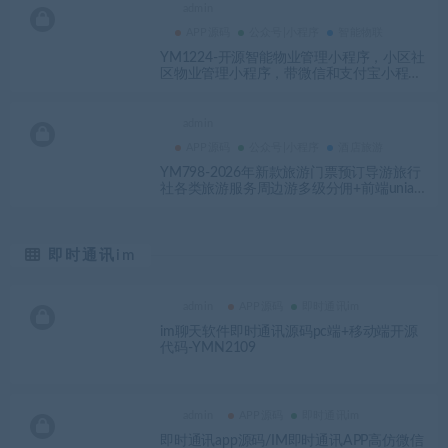
admin
APP源码
公众号|小程序
智能物联
YM1224-开源智能物业管理小程序，小区社
区物业管理小程序，带微信和支付宝小程序
前端的社区物业管理小程序
admin
APP源码
公众号|小程序
酒店旅游
YM798-2026年新款旅游门票预订导游旅行
社各类旅游服务周边游多级分佣+前端uniap
p源码
即时通讯im
admin
APP源码
即时通讯im
im聊天软件即时通讯源码pc端+移动端开源
代码-YMN2109
admin
APP源码
即时通讯im
即时通讯app源码/IM即时通讯APP高仿微信