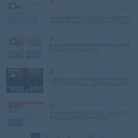
admin
APP源码
区块链-虚拟币-交易所
投资理财
Galaxy Digital多语言交易所源码/期权秒合约
+杠杆合约+智能合约投资理财+NTF+贷款
+输赢控制-YMN2180
admin
APP源码
棋牌娱乐
游戏源码
多语言pc28系统/海外28竞猜源码/多房游戏
竞猜/预设开奖-YMN2179
admin
APP源码
棋牌娱乐
游戏源码
众鑫国际娱乐/加拿大28源码/PC28源码/多
语言PC28/PC28机器人源码/完美运营-YMN
2178
admin
APP源码
棋牌娱乐
游戏源码
多种语言纯彩票盘源码,带机器人,独立代理,
带微信登陆,40个彩种-YMN2177
1
2
3
4
…
142