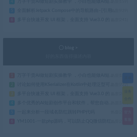
万字干货AI做短剧实操教学 ，小白也能做AI短剧（附AI工具清单+提示词）
4
热度(159)
全面解析Jetpack Compose中的导航路由–[引用大佬川峰之作]
5
热度(939)
多平台快速开发 UI 框架，全面支持 Vue3.0 的 uni-app 生态框架
6
热度(241)
blog >
好的东西值得描述内容
万字干货AI做短剧实操教学 ，小白也能做AI短剧（附AI工具清单+提示词）
1
热度(159)
菜单
讨论如何使用KSerializer在Kotlin中处理泛型可序列化对象？
2
热度(732)
业务
多平台快速开发 UI 框架，全面支持 Vue3.0 的 uni-app 生态框架
3
热度(241)
合作
多个优秀的AI短剧创作平台和软件，帮您自动剪辑一键生成视频短片
4
热度(147)
一起来分析一段域名防红跳转PHP代码
5
官方
热度(212)
客服
YM1001-一款php源码，可以防止QQ微信防红拦截
6
热度(229)