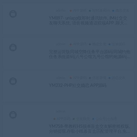
admin
APP源码
即时通讯im
婚恋交友
YM897- uniapp版即时通讯软件, IM社交交
友聊天系统, 语音视频通话双端APP ,聊天交
友APP源码 ,搭建视频教程
admin
APP源码
婚恋交友
游戏源码
完整运营版同城空降任务平台源码|同城约炮
任务系统源码|八号公馆九号公馆约炮源码|
同城交友约炮源码-DJPKCN-YMN1513
admin
APP源码
信息管理
婚恋交友
YM232-PHP社交婚恋 APP源码
admin
APP源码
交友聊天
公众号|小程序
YM758-带教程H5脱单盲盒交友解密授权版,
分销提现,存取小纸条盲盒匹配管理平台,免签
支付,可封装APP,