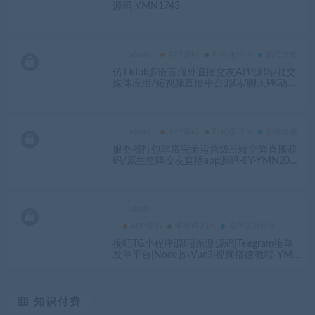
源码-YMN1743
admin
APP源码
即时通讯im
婚恋交友
仿TikTok多语言海外直播交友APP源码/社交
媒体应用/短视频直播平台源码/聊天PK动态
交友-YMN2129
admin
APP源码
即时通讯im
影视直播
服务器打包非常完美运营级三端空降直播源
码/原生空降交友直播app源码-8Y-YMN200
8
admin
APP源码
即时通讯im
实用工具软件
接吧TG小程序源码|亲测源码|Telegram接单
发单平台|Node.js+Vue3|视频搭建教程-YMN
2145
知识付费