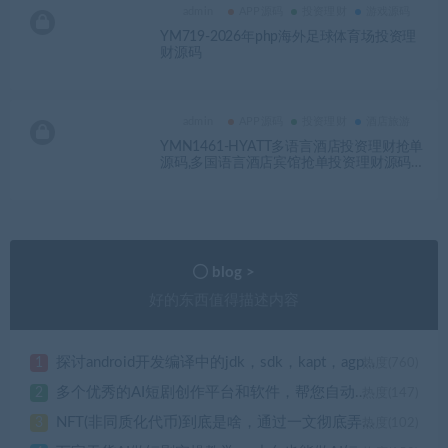
admin
APP源码
投资理财
游戏源码
YM719-2026年php海外足球体育场投资理
财源码
admin
APP源码
投资理财
酒店旅游
YMN1461-HYATT多语言酒店投资理财抢单
源码,多国语言酒店宾馆抢单投资理财源码，
前端uniapp纯源码+后端php
blog >
好的东西值得描述内容
探讨android开发编译中的jdk，sdk，kapt，agp，gradle，kotlin，api等版本问题以及如何用新版android studio调试低版本的安卓应用
1
热度(760)
多个优秀的AI短剧创作平台和软件，帮您自动剪辑一键生成视频短片
2
热度(147)
NFT(非同质化代币)到底是啥，通过一文彻底弄明白NTF的秘密世界
3
热度(102)