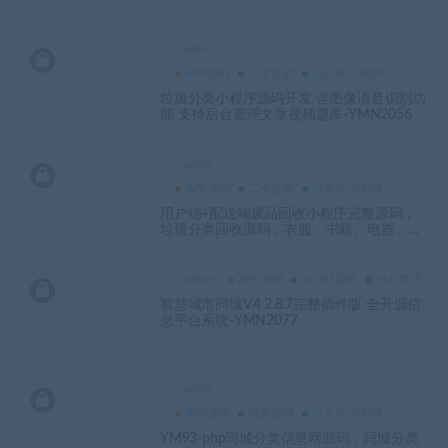
admin
APP源码
二手交易
公众号|小程序
垃圾分类小程序源码开发 含图像语音识别功
能 支持后台管理文章视频题库-YMN2056
admin
APP源码
二手交易
公众号|小程序
用户端+配送端废品回收小程序完整源码，
垃圾分类回收源码，衣服、书籍、电器、金
属二手分类回收源码-YMN2039
admin
APP源码
企业站源码
信息管理
智慧城市同城V4 2.8.7完整插件版 全开源信
息平台系统-YMN2077
admin
APP源码
信息管理
公众号|小程序
YM93-php同城分类信息网源码，同城分类