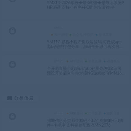
YM314-2026年云全景360度全景展示系统P
HP源码 支持小程序+PC端 附安装教程
admin
APP源码
公众号|小程序
影视直播
YM117-影视小程序集双端源码 可做成app
源码完整打包分享，源码全开源可再次升级
和开发 无授权，无后门，喜欢APP的可以封
装成APP使用
admin
APP源码
影视直播
棋牌娱乐
全开源直播带彩源码/php色播彩票源码/可
预设开奖后台带控对接NG游戏api-YMN169
1
分类信息
admin
APP源码
二手交易
便民服务
同城信息分类系统源码 40.2点微同城+50插
件+小程序 支持完整配置-YMN2076