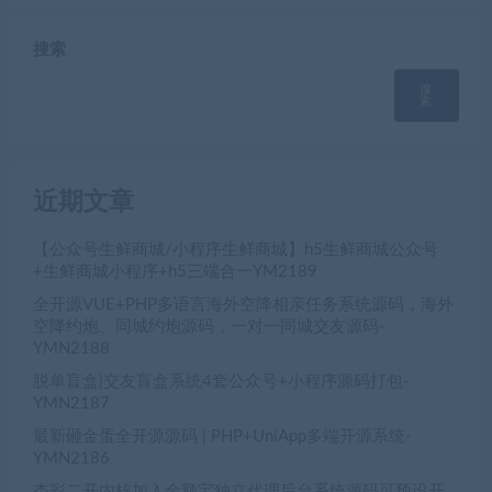
搜索
搜
索
近期文章
【公众号生鲜商城/小程序生鲜商城】h5生鲜商城公众号
+生鲜商城小程序+h5三端合一YM2189
全开源VUE+PHP多语言海外空降相亲任务系统源码，海外
空降约炮、同城约炮源码，一对一同城交友源码-
YMN2188
脱单盲盒|交友盲盒系统4套公众号+小程序源码打包-
YMN2187
最新砸金蛋全开源源码 | PHP+UniApp多端开源系统-
YMN2186
杏彩二开内核加入余额宝独立代理后台系统源码可预设开