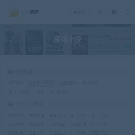
登录
漫画小说
分类筛选
APP源码
公众号|小程序
企业站源码
游戏源码
实用工具软件
blog
技术实验室
公众号|小程序
驾校驾考
餐饮美食
风水算命
预约健身
零工市场
酒店旅游
装饰装修
营销分销
考试刷题
美容美发
租赁维修
社群人脉
社区物业
知识付费
漫画小说