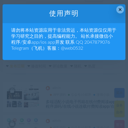
汽车汽饰
智能识别
智慧农村
智慧农业
文化古迹
×
使用声明
教育培训
排版编辑
快递物流
心理咨询
影视直播
影楼摄像
开发生产
小程序合集
家族族谱
家政服务
请勿将本站资源应用于非法营运，本站资源仅仅用于
宠物饲养
威客任务
外卖点餐
垃圾回收
商城门店
学习研究之目的，提高编程能力。 站长承接微信小
商城购物
商会协会
医疗陪诊
医疗保健
出行交通
程序/安卓app/ios app开发 联系 QQ 2047879076
Telegram（飞机）客服：@web0532
信息咨询
便民服务
企业管理
交友聊天
ChatGpt
发布日期
修改时间
评论数量
随机
热度
admin
菜单
APP源码
公众号|小程序
漫画小说
多端适配小说电子书籍在线付费阅读app小
业务
程序源码/在线小说连载付费阅读app/在线
订阅阅读小说app源码-YM2000
合作
admin
官方
APP源码
公众号|小程序
漫画小说