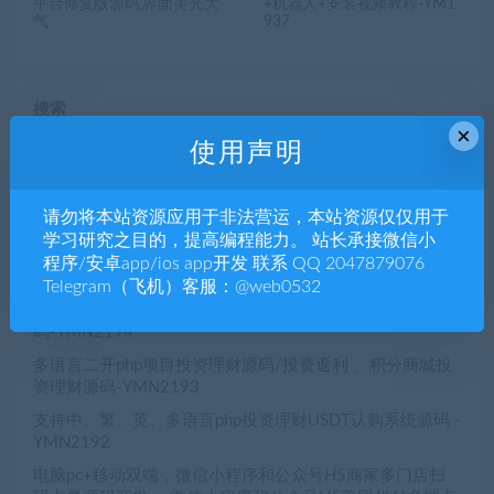
平台修复版源码,界面美光大
+机器人+安装视频教程-YM1
气
937
搜索
×
使用声明
搜
索
请勿将本站资源应用于非法营运，本站资源仅仅用于
学习研究之目的，提高编程能力。 站长承接微信小
近期文章
程序/安卓app/ios app开发 联系 QQ 2047879076
Telegram（飞机）客服：@web0532
影视投资二开恒生国际投资理财源码，每日返利，分红源
码-YMN2194
多语言二开php项目投资理财源码/投资返利 、积分商城投
资理财源码-YMN2193
支持中、繁、英、多语言php投资理财USDT认购系统源码 -
YMN2192
电脑pc+移动双端，微信小程序和公众号H5商家多门店扫