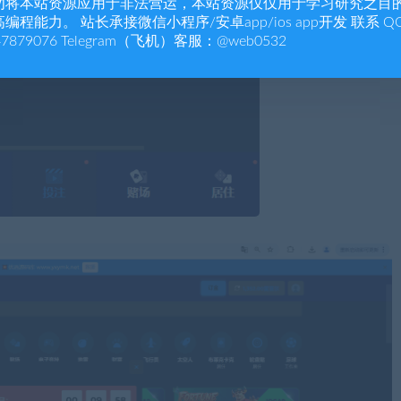
勿将本站资源应用于非法营运，本站资源仅仅用于学习研究之目
编程能力。 站长承接微信小程序/安卓app/ios app开发 联系 Q
47879076 Telegram（飞机）客服：@web0532