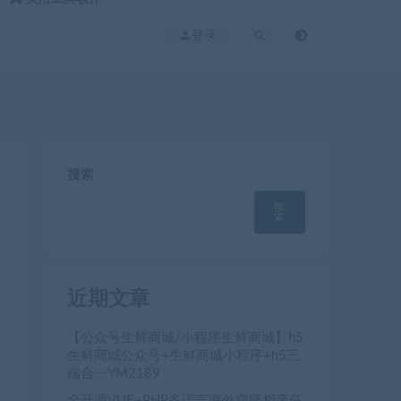
登录
搜索
搜
索
近期文章
【公众号生鲜商城/小程序生鲜商城】h5
生鲜商城公众号+生鲜商城小程序+h5三
端合一YM2189
全开源VUE+PHP多语言海外空降相亲任