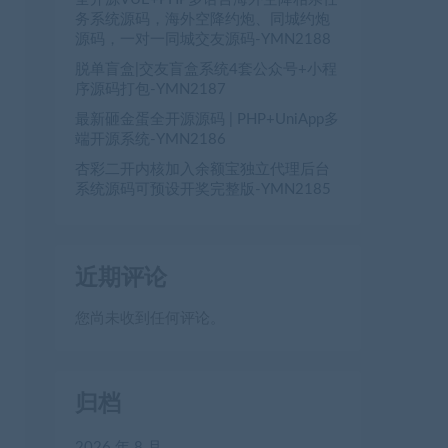
务系统源码，海外空降约炮、同城约炮
源码，一对一同城交友源码-YMN2188
脱单盲盒|交友盲盒系统4套公众号+小程
序源码打包-YMN2187
最新砸金蛋全开源源码 | PHP+UniApp多
端开源系统-YMN2186
杏彩二开内核加入余额宝独立代理后台
系统源码可预设开奖完整版-YMN2185
近期评论
您尚未收到任何评论。
归档
2026 年 8 月