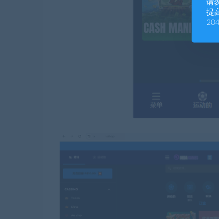
请
提高
20