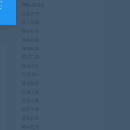
的，
即时通讯im
Q
双规直销
发卡商城
商会协会
商会协会
商城购物
商城门店
商店收银
在线考试
场馆预约
垃圾回收
外卖点餐
外卖点餐
威客任务
威客任务