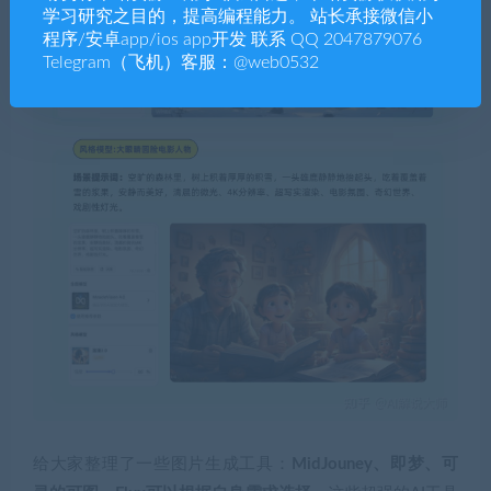
学习研究之目的，提高编程能力。 站长承接微信小
程序/安卓app/ios app开发 联系 QQ 2047879076
Telegram（飞机）客服：@web0532
给大家整理了一些图片生成工具：
MidJouney、即梦、可