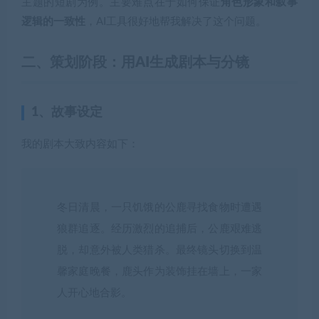
主题的短剧为例。主要难点在于如何保证
角色形象和叙事
逻辑的一致性
，AI工具很好地帮我解决了这个问题。
二、
策划阶段：用AI生成剧本与分镜
1、故事设定
我的剧本大致内容如下：
冬日清晨，一只饥饿的公鹿寻找食物时遭遇
狼群追逐。经历激烈的追捕后，公鹿艰难逃
脱，却意外被人类猎杀。最终镜头切换到温
馨家庭晚餐，鹿头作为装饰挂在墙上，一家
人开心地合影。