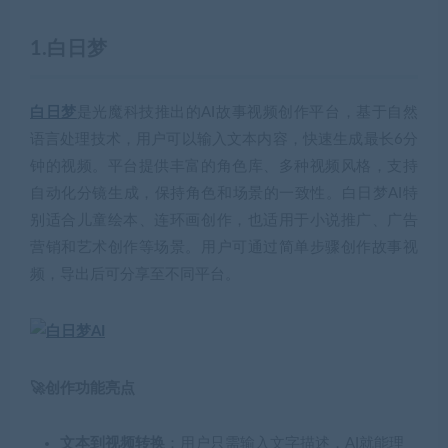
1.白日梦
白日梦
是光魔科技推出的AI故事视频创作平台，基于自然
语言处理技术，用户可以输入文本内容，快速生成最长6分
钟的视频。平台提供丰富的角色库、多种视频风格，支持
自动化分镜生成，保持角色和场景的一致性。白日梦AI特
别适合儿童绘本、连环画创作，也适用于小说推广、广告
营销和艺术创作等场景。用户可通过简单步骤创作故事视
频，导出后可分享至不同平台。
🚀创作功能亮点
文本到视频转换
：用户只需输入文字描述，AI就能理