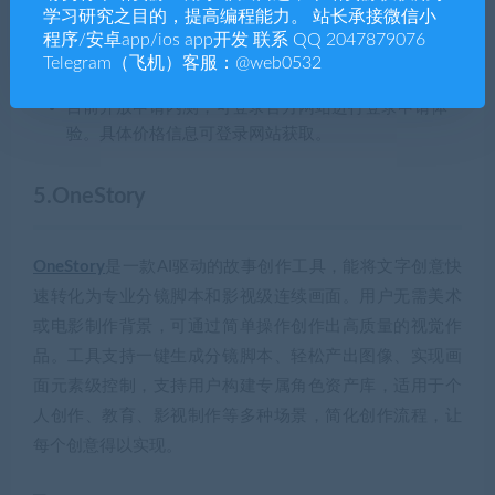
学习研究之目的，提高编程能力。 站长承接微信小
程序/安卓app/ios app开发 联系 QQ 2047879076
💰产品价格
Telegram（飞机）客服：@web0532
目前开放申请内测，可登录官方网站进行登录申请体
验。具体价格信息可登录网站获取。
5.OneStory
OneStory
是一款AI驱动的故事创作工具，能将文字创意快
速转化为专业分镜脚本和影视级连续画面。用户无需美术
或电影制作背景，可通过简单操作创作出高质量的视觉作
品。工具支持一键生成分镜脚本、轻松产出图像、实现画
面元素级控制，支持用户构建专属角色资产库，适用于个
人创作、教育、影视制作等多种场景，简化创作流程，让
每个创意得以实现。