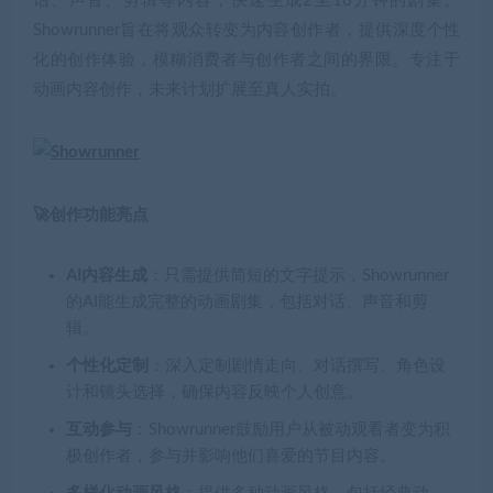
话、声音、剪辑等内容，快速生成2至16分钟的剧集。
Showrunner旨在将观众转变为内容创作者，提供深度个性
化的创作体验，模糊消费者与创作者之间的界限。专注于
动画内容创作，未来计划扩展至真人实拍。
🚀创作功能亮点
AI内容生成
：只需提供简短的文字提示，Showrunner
的AI能生成完整的动画剧集，包括对话、声音和剪
辑。
个性化定制
：深入定制剧情走向、对话撰写、角色设
计和镜头选择，确保内容反映个人创意。
互动参与
：Showrunner鼓励用户从被动观看者变为积
极创作者，参与并影响他们喜爱的节目内容。