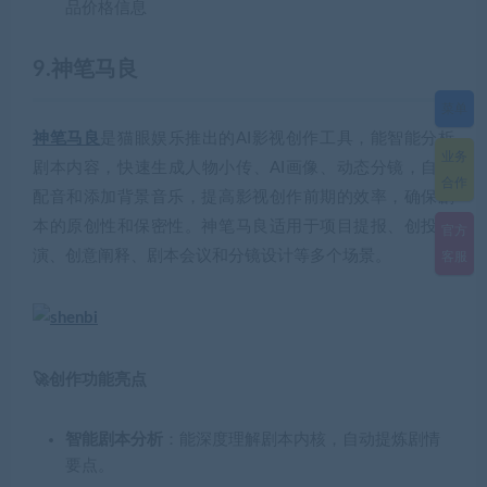
品价格信息
9.神笔马良
菜单
神笔马良
是猫眼娱乐推出的AI影视创作工具，能智能分析
业务
剧本内容，快速生成人物小传、AI画像、动态分镜，自动
合作
配音和添加背景音乐，提高影视创作前期的效率，确保剧
本的原创性和保密性。神笔马良适用于项目提报、创投路
官方
演、创意阐释、剧本会议和分镜设计等多个场景。
客服
🚀创作功能亮点
智能剧本分析
：能深度理解剧本内核，自动提炼剧情
要点。