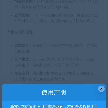
情感化视频
：基于情感化语音合成技术，SkyReels 能
生成具有自然情感表达的视频内容。
剧情视频
：SkyReels 能根据剧本内容一键生成分镜图
片和对应的文字脚本，支持剧情的连贯性和表现力。
👨🏻‍💻创作流程
创意输入
：首先输入一个简单的创意或概念，作为短
剧的基础。
剧本生成
：SkyReels通过自研剧本大模型SkyScript，
自动生成一份结构完整、情节丰富的剧本。
角色定制
：系统根据剧本内容自动推荐合适的角色，
支持用户自定义角色形象和音色。
分镜生成
：使用自研分镜大模型StoryboardGen，根据
×
使用声明
剧本一键生成分镜图片和对应的文字脚本。
视频生成
：基于WorldEngine平台，将分镜自动转换为
请勿将本站资源应用于非法营运，本站资源仅仅用于
连续视频，生成的场景和人物更加生动和一致。