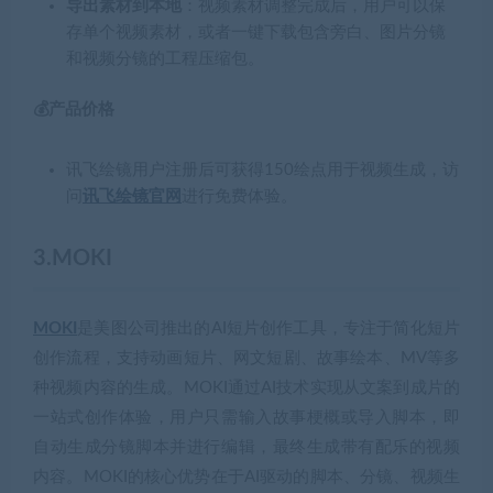
导出素材到本地
：视频素材调整完成后，用户可以保
存单个视频素材，或者一键下载包含旁白、图片分镜
和视频分镜的工程压缩包。
💰产品价格
讯飞绘镜用户注册后可获得150绘点用于视频生成，访
问
讯飞绘镜官网
进行免费体验。
3.MOKI
MOKI
是美图公司推出的AI短片创作工具，专注于简化短片
创作流程，支持动画短片、网文短剧、故事绘本、MV等多
种视频内容的生成。MOKI通过AI技术实现从文案到成片的
一站式创作体验，用户只需输入故事梗概或导入脚本，即
自动生成分镜脚本并进行编辑，最终生成带有配乐的视频
内容。MOKI的核心优势在于AI驱动的脚本、分镜、视频生