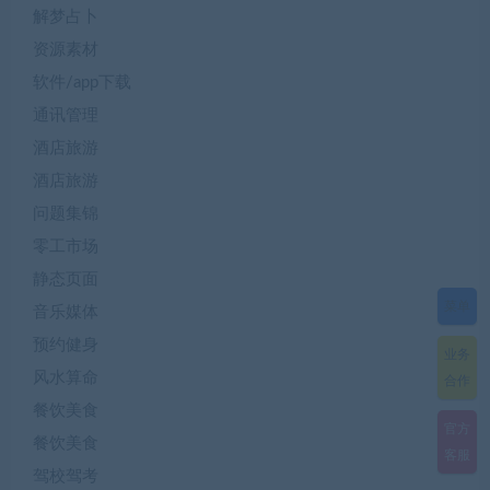
解梦占卜
资源素材
软件/app下载
通讯管理
酒店旅游
酒店旅游
问题集锦
零工市场
静态页面
菜单
音乐媒体
预约健身
业务
风水算命
合作
餐饮美食
官方
餐饮美食
客服
驾校驾考