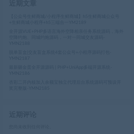
近期文章
【公众号生鲜商城/小程序生鲜商城】h5生鲜商城公众号
+生鲜商城小程序+h5三端合一YM2189
全开源VUE+PHP多语言海外空降相亲任务系统源码，海外
空降约炮、同城约炮源码，一对一同城交友源码-
YMN2188
脱单盲盒|交友盲盒系统4套公众号+小程序源码打包-
YMN2187
最新砸金蛋全开源源码 | PHP+UniApp多端开源系统-
YMN2186
杏彩二开内核加入余额宝独立代理后台系统源码可预设开
奖完整版-YMN2185
近期评论
您尚未收到任何评论。