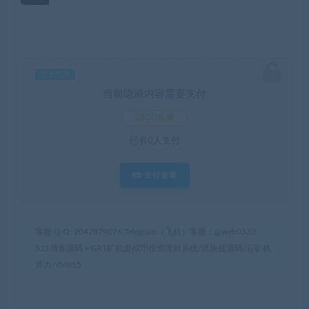
暂无优惠
当前隐藏内容需要支付
2800水滴
已有
0
人支付
支付查看
客服 Q Q: 2047879076 Telegram（飞机）客服：@web0532
521博客源码
»
GRT矿机虚拟币投资理财系统/区块链源码/云矿机
算力-YM815