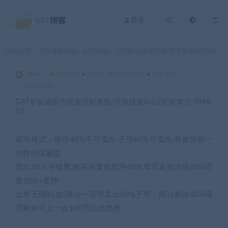
登录
当前位置：
521博客源码
APP源码
GRT矿机虚拟币投资理财系统/区块链源码/云矿机算力-YM815
>
>
admin
APP源码
区块链-虚拟币-交易所
投资理财
2026-02-03
GRT矿机虚拟币投资理财系统/区块链源码/云矿机算力-YM8
15
双币模式：母币40%不可卖出,子币60%可卖出,有效控制一
次性动荡砸盘
卖出20％手续费,购买后复投质押40%,母币直接消除60%币
量销毁+质押
出售无限制,如:两台一百币卖出60%子币，两台剩余40%母
币剩余可上一台100币以此类推