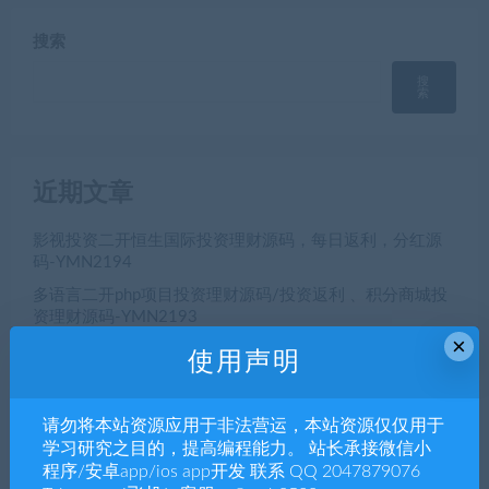
搜索
搜
索
近期文章
影视投资二开恒生国际投资理财源码，每日返利，分红源
码-YMN2194
多语言二开php项目投资理财源码/投资返利 、积分商城投
资理财源码-YMN2193
×
支持中、繁、英、多语言php投资理财USDT认购系统源码 -
使用声明
YMN2192
电脑pc+移动双端，微信小程序和公众号H5商家多门店扫
请勿将本站资源应用于非法营运，本站资源仅仅用于
码点餐源码开发， 微信小程序和公众号H5美团代付多端点
餐app源码-YMN2191
学习研究之目的，提高编程能力。 站长承接微信小
程序/安卓app/ios app开发 联系 QQ 2047879076
初夜视频直播空降/前端uiapp/代理端一体/双端影视app源