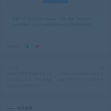
客服 Q Q: 2047879076 Telegram（飞机）客服：@web0532
521博客源码
»
YM83-PHP版本的B2C外贸在线购物商城源码
分享到：
上一篇
下一篇
YM82-PHP养车省养车平台源
YM84-php海外tiktok多语言
码买卖新车租车二手车维修装
抢单系统源码带文本搭建教程
潢共享O2O程序源码
相关推荐