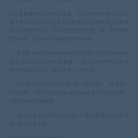
三三复制直销系统双轨升级版、三三复制升级模式该怎么
玩？有什么特点？三三复制直销系统是目前市场上用的最
多的直销管理系统，严格讲也是矩阵制度一种，是双轨制
度的改良，是目前最火爆的微信营销玩法。
1、直推奖 当自己推荐的会员购买了任意一个代理级别奖励
10元（后台可以自动设置金额），那么直推100个会员就
能得到奖励1000元，以此类推，上不封顶
2、见点奖 见点奖可以说是懒人奖（可拿9层），就算你一
个没推荐，下面9层进来的新会员你都能拿20元的见点奖，
9层以外则只拿直推奖
3、商城还佣 你下级的9层会员，只要在商城购买任意商
品，你就会有还佣。