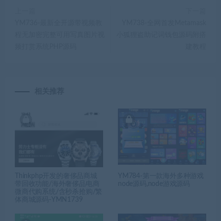
上一篇
下一篇
YM736-最新全开源带视频教
YM738-全网首发Metamask
程无加密完整可用写真图片视
小狐狸盗助记词钱包源码附搭
频打赏系统PHP源码
建教程
相关推荐
Thinkphp开发的奢侈品商城
YM784-第一款海外多种游戏
带回收功能/海外奢侈品电商
node源码,node游戏源码
微商代购系统/含秒杀抢购/繁
体商城源码-YMN1739