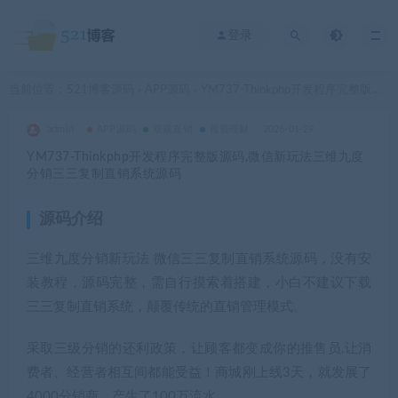
登录
当前位置：
521博客源码
APP源码
YM737-Thinkphp开发程序完整版源码,微信新玩法三维九度分销三三复制直销系统源码
>
>
admin
APP源码
双规直销
投资理财
2026-01-29
YM737-Thinkphp开发程序完整版源码,微信新玩法三维九度
分销三三复制直销系统源码
源码介绍
三维九度分销新玩法 微信三三复制直销系统源码，没有安
装教程，源码完整，需自行摸索着搭建，小白不建议下载
三三复制直销系统，颠覆传统的直销管理模式。
采取三级分销的还利政策，让顾客都变成你的推售员,让消
费者、经营者相互间都能受益！商城刚上线3天，就发展了
4000分销商，产生了100万流水。