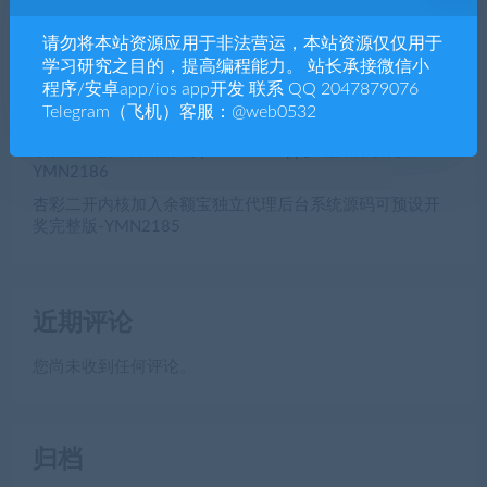
全开源VUE+PHP多语言海外空降相亲任务系统源码，海外
空降约炮、同城约炮源码，一对一同城交友源码-
请勿将本站资源应用于非法营运，本站资源仅仅用于
YMN2188
学习研究之目的，提高编程能力。 站长承接微信小
程序/安卓app/ios app开发 联系 QQ 2047879076
脱单盲盒|交友盲盒系统4套公众号+小程序源码打包-
Telegram（飞机）客服：@web0532
YMN2187
最新砸金蛋全开源源码 | PHP+UniApp多端开源系统-
YMN2186
杏彩二开内核加入余额宝独立代理后台系统源码可预设开
奖完整版-YMN2185
近期评论
您尚未收到任何评论。
归档