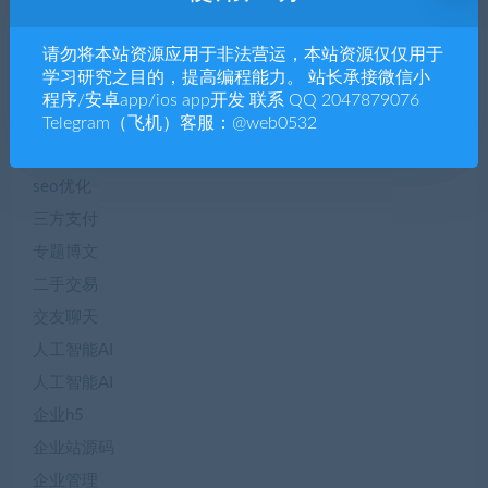
blog
请勿将本站资源应用于非法营运，本站资源仅仅用于
CHATGPT
学习研究之目的，提高编程能力。 站长承接微信小
ChatGpt
程序/安卓app/ios app开发 联系 QQ 2047879076
Dapp
Telegram（飞机）客服：@web0532
NTF数字藏品
seo优化
三方支付
专题博文
二手交易
交友聊天
人工智能AI
人工智能AI
企业h5
企业站源码
企业管理