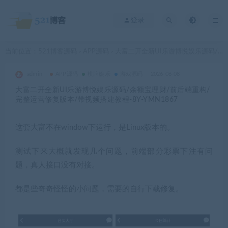
登录
当前位置：
521博客源码
APP源码
大富二开全新UI乐游博悦娱乐源码/余额宝理财/前后端重构/完整运营修复版本/带视频搭建教程-8Y-YMN1867
>
>
admin
APP源码
棋牌娱乐
游戏源码
2026-06-08
大富二开全新UI乐游博悦娱乐源码/余额宝理财/前后端重构/
完整运营修复版本/带视频搭建教程-8Y-YMN1867
这套大富不在window下运行，是Linux版本的。
测试下来大概就发现几个问题，前端部分彩票下注有问
题，真人接口没有对接。
都是些奇奇怪怪的小问题，需要的自行下载修复。