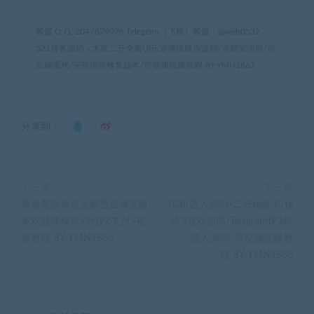
客服 Q Q: 2047879076 Telegram（飞机）客服：@web0532
521博客源码
»
大富二开全新UI乐游博悦娱乐源码/余额宝理财/前
后端重构/完整运营修复版本/带视频搭建教程-8Y-YMN1867
分享到：
上一篇
下一篇
新修复版爆点全解密全修复版
TG机器人源码/二开tg骰子/tg
本双登陆模式+对接Z支付+视
快3游戏源码/Telegram快3机
频教程-8Y-YMN1866
器人源码/带视频搭建教
程-8Y-YMN1868