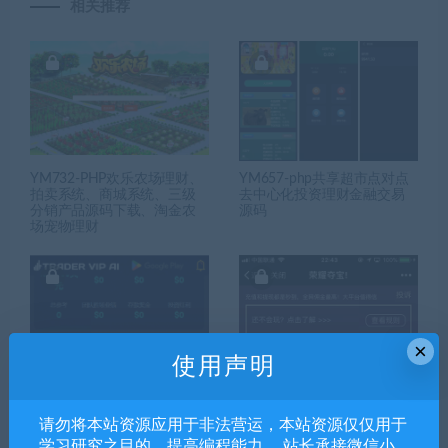
相关推荐
YM732-PHP欢乐农场理财、
YM657-php共享超市点对点
拍卖系统、商城系统、三级
去中心化投资理财金融交易
分销产品源码下载、淘金农
源码
场宠物理财
×
使用声明
YM886-海外版17国语言AI人
很不错的荣耀夺宝游戏源码
工智能区块链投资理财php源
+荣耀夺宝源码/内置域名防
请勿将本站资源应用于非法营运，本站资源仅仅用于
码
封荣耀夺宝游戏源码+对接个
人免签码支付荣耀夺宝游戏
学习研究之目的，提高编程能力。 站长承接微信小