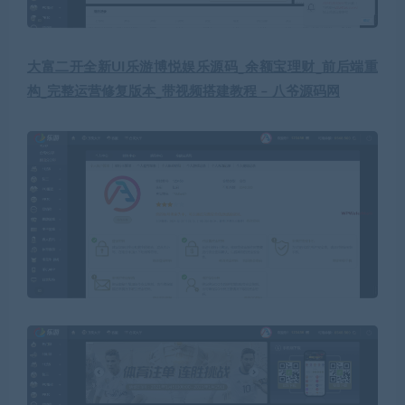
大富二开全新UI乐游博悦娱乐源码_余额宝理财_前后端重
构_完整运营修复版本_带视频搭建教程 – 八爷源码网