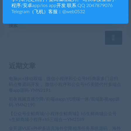
源码-YM1515
程序/安卓app/ios app开发 联系 QQ 2047879076
Telegram（飞机）客服：@web0532
搜索
搜
索
近期文章
电脑pc+移动双端，微信小程序和公众号H5商家多门店扫
码点餐源码开发， 微信小程序和公众号H5美团代付多端点
餐app源码-YMN2191
初夜视频直播空降/前端uiapp/代理端一体/双端影视app源
码-YMN2190
【公众号生鲜商城/小程序生鲜商城】h5生鲜商城公众号
+生鲜商城小程序+h5三端合一YM2189
全开源VUE+PHP多语言海外空降相亲任务系统源码，海外