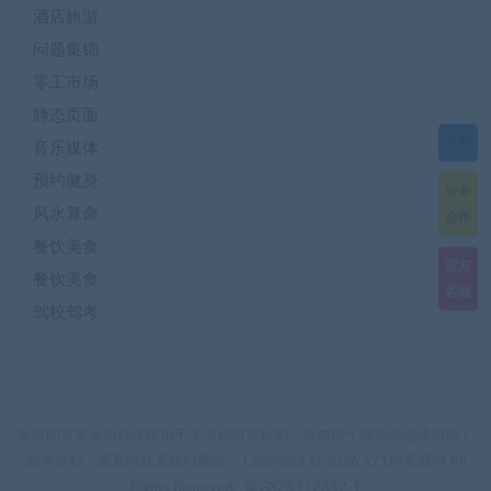
酒店旅游
问题集锦
零工市场
静态页面
菜单
音乐媒体
预约健身
业务
风水算命
合作
餐饮美食
官方
餐饮美食
客服
驾校驾考
发布的文章及附件仅限用于学习和研究目的，请勿用于商业或违法用途！
如有侵权，请及时联系我们删除。 Copyright © 2026 521博客源码 All
Rights Reserved.
港GX25412842-1