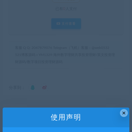
已有
0
人支付
支付查看
客服 Q Q: 2047879076 Telegram（飞机）客服：@web0532
521博客源码
»
YM1329-海外数字理财共享投资理财/英文投资理
财源码/数字项目投资理财源码
分享到：
×
上一篇
下一篇
使用声明
YM1328-最新海外17语言ai人
YM1330-php海外TRON BOX
工智能区块链投资理财源码，
共享投资理财源码/共享投资