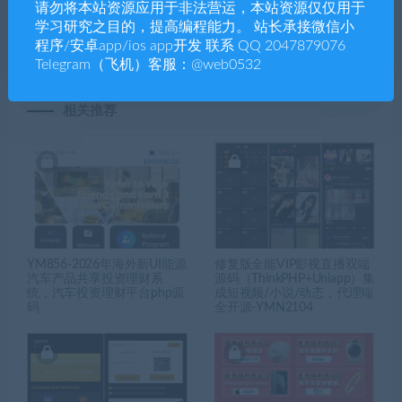
请勿将本站资源应用于非法营运，本站资源仅仅用于
多语言AI人工智能区块链投资
理财源码/usdt投资理财源码
学习研究之目的，提高编程能力。 站长承接微信小
理财源码
程序/安卓app/ios app开发 联系 QQ 2047879076
Telegram（飞机）客服：@web0532
相关推荐
YM856-2026年海外新UI能源
修复版全能VIP影视直播双端
汽车产品共享投资理财系
源码（ThinkPHP+Uniapp）集
统，汽车投资理财平台php源
成短视频/小说/动态，代理端
码
全开源-YMN2104