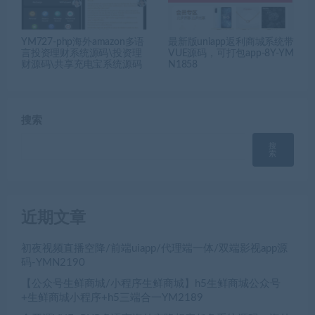
YM727-php海外amazon多语
最新版uniapp返利商城系统带
言投资理财系统源码\投资理
VUE源码，可打包app-8Y-YM
财源码\共享充电宝系统源码
N1858
搜索
搜
索
近期文章
初夜视频直播空降/前端uiapp/代理端一体/双端影视app源
码-YMN2190
【公众号生鲜商城/小程序生鲜商城】h5生鲜商城公众号
+生鲜商城小程序+h5三端合一YM2189