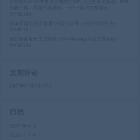
全开源VUE+PHP多语言海外空降相亲任务系统源码，海外
空降约炮、同城约炮源码，一对一同城交友源码-
YMN2188
脱单盲盒|交友盲盒系统4套公众号+小程序源码打包-
YMN2187
最新砸金蛋全开源源码 | PHP+UniApp多端开源系统-
YMN2186
近期评论
您尚未收到任何评论。
归档
2026 年 8 月
2026 年 7 月