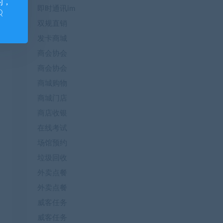
的，
即时通讯im
Q
双规直销
发卡商城
商会协会
商会协会
商城购物
商城门店
商店收银
在线考试
场馆预约
垃圾回收
外卖点餐
外卖点餐
威客任务
威客任务