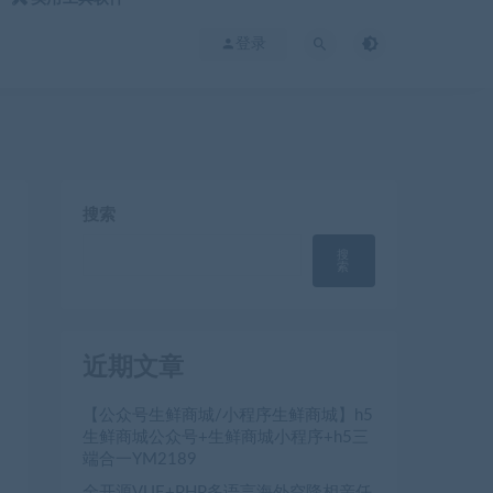
登录
搜索
搜
索
近期文章
【公众号生鲜商城/小程序生鲜商城】h5
生鲜商城公众号+生鲜商城小程序+h5三
端合一YM2189
全开源VUE+PHP多语言海外空降相亲任