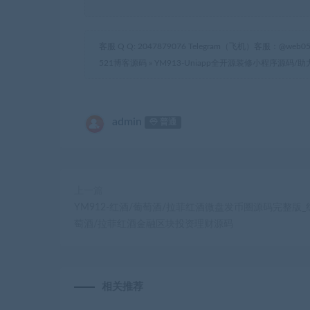
客服 Q Q: 2047879076 Telegram（飞机）客服：@web05
521博客源码
»
YM913-Uniapp全开源装修小程序源
admin
普通
上一篇
YM912-红酒/葡萄酒/拉菲红酒微盘发币圈源码完整版_
萄酒/拉菲红酒金融区块投资理财源码
相关推荐