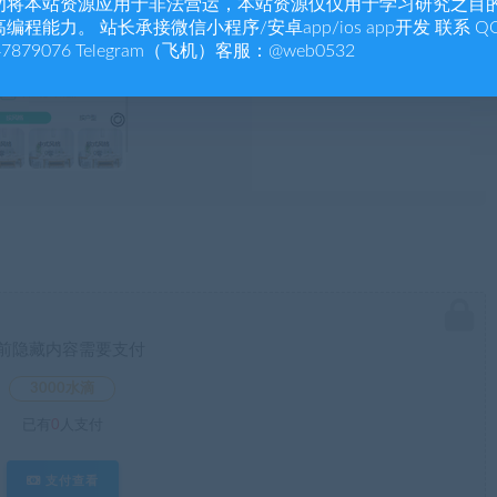
勿将本站资源应用于非法营运，本站资源仅仅用于学习研究之目
编程能力。 站长承接微信小程序/安卓app/ios app开发 联系 Q
47879076 Telegram（飞机）客服：@web0532
前隐藏内容需要支付
3000水滴
已有
0
人支付
支付查看