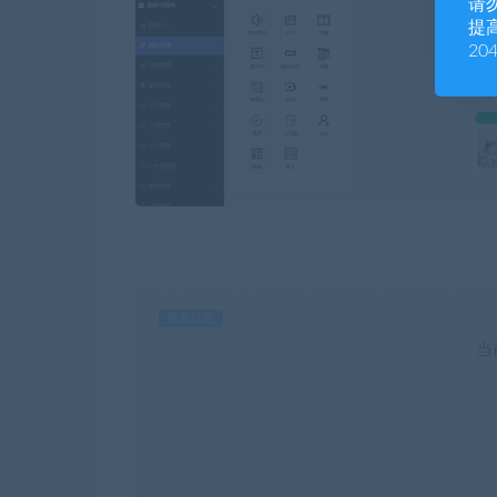
请
提高
20
暂无优惠
当