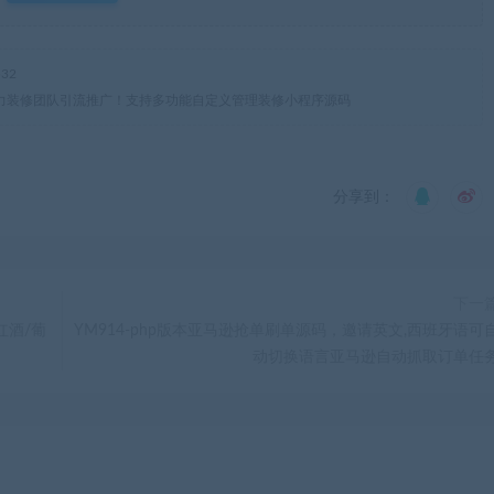
32
码/助力装修团队引流推广！支持多功能自定义管理装修小程序源码
分享到：
下一
红酒/葡
YM914-php版本亚马逊抢单刷单源码，邀请英文,西班牙语可
动切换语言亚马逊自动抓取订单任