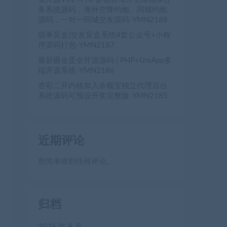
务系统源码，海外空降约炮、同城约炮
源码，一对一同城交友源码-YMN2188
脱单盲盒|交友盲盒系统4套公众号+小程
序源码打包-YMN2187
最新砸金蛋全开源源码 | PHP+UniApp多
端开源系统-YMN2186
杏彩二开内核加入余额宝独立代理后台
系统源码可预设开奖完整版-YMN2185
近期评论
您尚未收到任何评论。
归档
2026 年 8 月