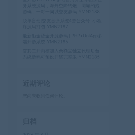
务系统源码，海外空降约炮、同城约炮
源码，一对一同城交友源码-YMN2188
脱单盲盒|交友盲盒系统4套公众号+小程
序源码打包-YMN2187
最新砸金蛋全开源源码 | PHP+UniApp多
端开源系统-YMN2186
杏彩二开内核加入余额宝独立代理后台
系统源码可预设开奖完整版-YMN2185
近期评论
您尚未收到任何评论。
归档
2026 年 8 月