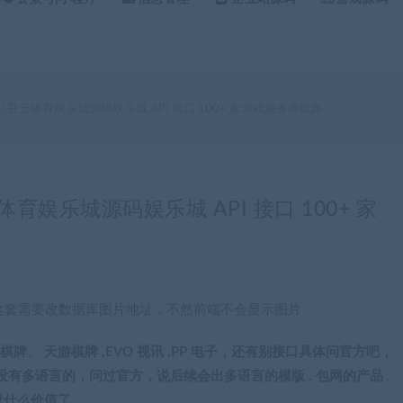
品开云体育娱乐城源码娱乐城 API 接口 100+ 家游戏服务商线路
育娱乐城源码娱乐城 API 接口 100+ 家
 这套需要改数据库图片地址，不然前端不会显示图片
 开元棋牌、 天游棋牌 ,EVO 视讯 ,PP 电子，还有别接口具体问官方吧，
没有多语言的，问过官方，说后续会出多语言的模版 . 包网的产品 .
没什么价值了