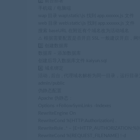
2️⃣ 前台部署
手机端 / 电脑端
wap 目录 wap\static\js 找到 app.xxxxxx.js 文件
web 目录 web\static\js 找到 app.xxxxxx.js 文件
搜索 baseURL 在附近有个域名改为活动域名
⚠️ 根据需要配置是否开启 SSL 一般建议开启，网址
3️⃣ 创建数据库
数据库 – 添加数据库
创建后导入数据库文件 kaiyun.sql
4️⃣ 域名绑定
活动 , 后台 , 代理域名解析为同一目录，运行目录
admin/public
伪静态配置
Apache 伪静态：
Options +FollowSymLinks -Indexes
RewriteEngine On
RewriteCond %{HTTP:Authorization} .
RewriteRule .* – [E=HTTP_AUTHORIZATION:%{HT
RewriteCond %{REQUEST_FILENAME} !-d