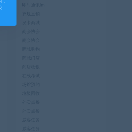
的，
即时通讯im
Q
双规直销
发卡商城
商会协会
商会协会
商城购物
商城门店
商店收银
在线考试
场馆预约
垃圾回收
外卖点餐
外卖点餐
威客任务
威客任务