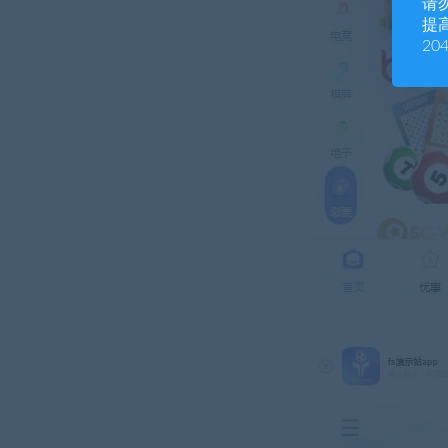
请
提高
20