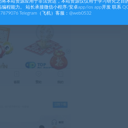
勿将本站资源应用于非法营运，本站资源仅仅用于学习研究之目
编程能力。 站长承接微信小程序/安卓app/ios app开发 联系 Q
47879076 Telegram（飞机）客服：@web0532