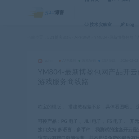
技术实验室
blog
当前位置：
521博客源码
APP源码
YM804-最新博盈包网产
>
>
admin
APP源码
游戏源码
网络游戏
2026-02-02
YM804-最新博盈包网产品开云体
游戏服务商线路
欧宝的模版 。 搭建教程差不多，具体看图吧 。
可控产品：PG 电子 、JILI 电子 、FS 电子 、
接口支持 多语言，多币种 , 我测试的这套开云是
这东西有接口就能运营，并不是说免费的就没有