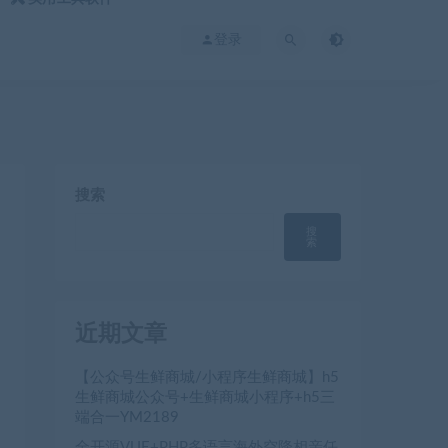
登录
搜索
搜
索
近期文章
【公众号生鲜商城/小程序生鲜商城】h5
生鲜商城公众号+生鲜商城小程序+h5三
端合一YM2189
全开源VUE+PHP多语言海外空降相亲任