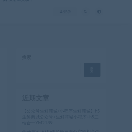
登录
搜索
搜
索
近期文章
【公众号生鲜商城/小程序生鲜商城】h5
生鲜商城公众号+生鲜商城小程序+h5三
端合一YM2189
全开源VUE+PHP多语言海外空降相亲任