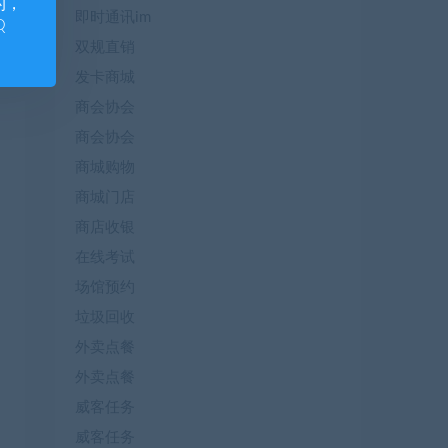
的，
即时通讯im
Q
双规直销
发卡商城
商会协会
商会协会
商城购物
商城门店
商店收银
在线考试
场馆预约
垃圾回收
外卖点餐
外卖点餐
威客任务
威客任务