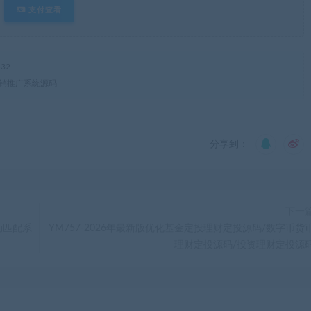
支付查看
32
营销推广系统源码
分享到：
下一
自动匹配系
YM757-2026年最新版优化基金定投理财定投源码/数字币货
理财定投源码/投资理财定投源