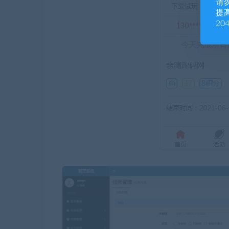
请
提高
20