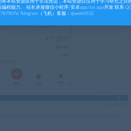
勿将本站资源应用于非法营运，本站资源仅仅用于学习研究之目
编程能力。 站长承接微信小程序/安卓app/ios app开发 联系 Q
47879076 Telegram（飞机）客服：@web0532