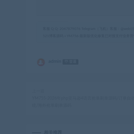
客服 Q Q: 2047879076 Telegram（飞机）客服：@web05
521博客源码
»
YM756-最新版优化修复已对接支付业务
admin
普通
上一篇
YM755-2026年php亚马逊4语言抢单刷单源码/订单
统/海外抢单刷单源码
相关推荐