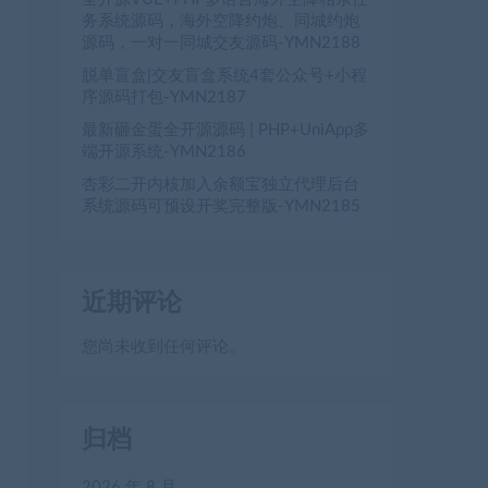
务系统源码，海外空降约炮、同城约炮
源码，一对一同城交友源码-YMN2188
脱单盲盒|交友盲盒系统4套公众号+小程
序源码打包-YMN2187
最新砸金蛋全开源源码 | PHP+UniApp多
端开源系统-YMN2186
杏彩二开内核加入余额宝独立代理后台
系统源码可预设开奖完整版-YMN2185
近期评论
您尚未收到任何评论。
归档
2026 年 8 月