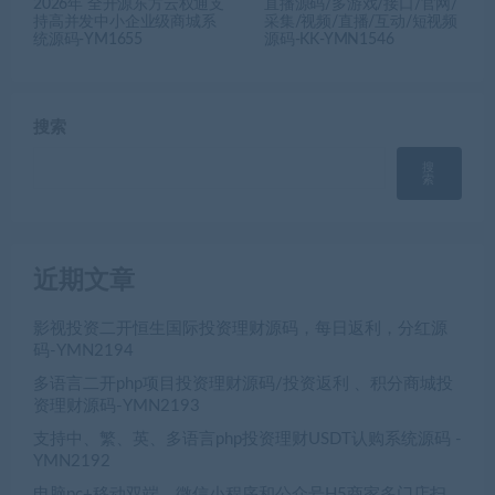
2026年 全开源东方云权通支
直播源码/多游戏/接口/官网/
持高并发中小企业级商城系
采集/视频/直播/互动/短视频
统源码-YM1655
源码-KK-YMN1546
搜索
搜
索
近期文章
影视投资二开恒生国际投资理财源码，每日返利，分红源
码-YMN2194
多语言二开php项目投资理财源码/投资返利 、积分商城投
资理财源码-YMN2193
支持中、繁、英、多语言php投资理财USDT认购系统源码 -
YMN2192
电脑pc+移动双端，微信小程序和公众号H5商家多门店扫