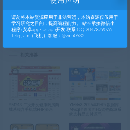
使用声明
上一篇
下一篇
经典街机电玩游戏平台 178系
新版博乐环球棋牌游戏完整组
列 星途电玩城（星力电玩）
件 完美运营金币YL版 网狐荣
请勿将本站资源应用于非法营运，本站资源仅仅用于
带机器人完美运营版本-
耀棋牌游戏平台二次开发-
学习研究之目的，提高编程能力。 站长承接微信小
YMN1702
YMN1704
程序/安卓app/ios app开发 联系 QQ 2047879076
Telegram（飞机）客服：@web0532
相关推荐
YM243-二次开发健康药房商
YM463-2026年PHP+数据库
城系统含手机端PHP源码
Mysql全新界面H5购物商城系
统支持易支付源码