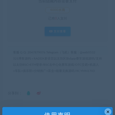
当前隐藏内容需要支付
4000水滴
已有
0
人支付
支付查看
客服 Q Q: 2047879076 Telegram（飞机）客服：@web0532
521博客源码
»
RADDX多语言以太坊区块dapp赛车游戏源码/支持
以太坊BSC+ETH登录/BSC去中心化赛车游戏/OTC交易+机器人
+车队+俱乐部+分销推广+盲盒+能量兑换源码-HC-YMN1703
分享到：
×