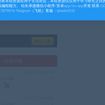
勿将本站资源应用于非法营运，本站资源仅仅用于学习研究之目
编程能力。 站长承接微信小程序/安卓app/ios app开发 联系 Q
47879076 Telegram（飞机）客服：@web0532