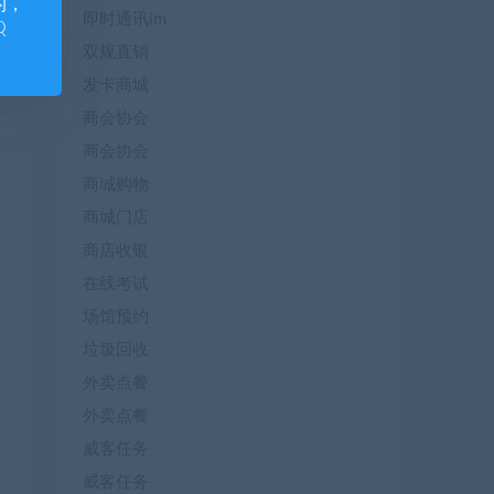
的，
即时通讯im
Q
双规直销
发卡商城
商会协会
商会协会
商城购物
商城门店
商店收银
在线考试
场馆预约
垃圾回收
外卖点餐
外卖点餐
威客任务
威客任务