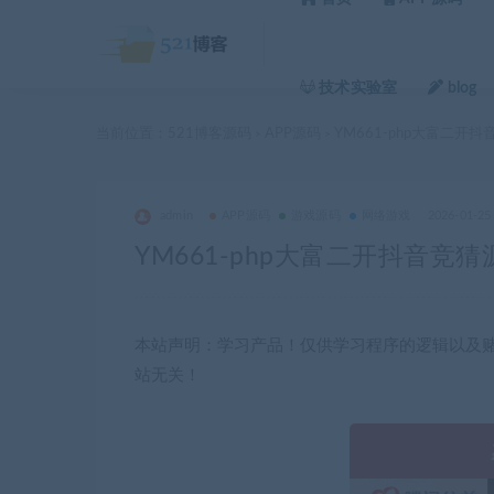
技术实验室
blog
当前位置：
521博客源码
APP源码
YM661-php大富二开
>
>
admin
APP源码
游戏源码
网络游戏
2026-01-25
YM661-php大富二开抖音竞猜
本站声明：学习产品！仅供学习程序的逻辑以及赌
站无关！