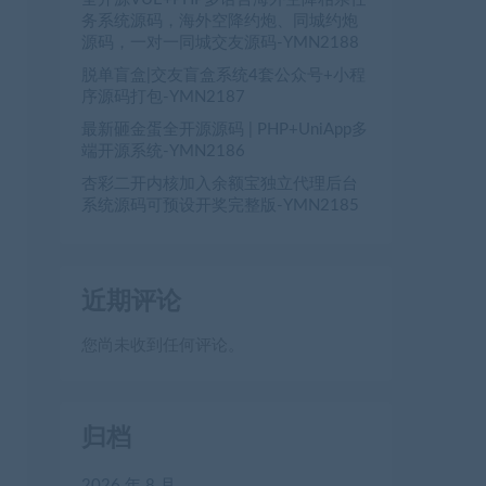
务系统源码，海外空降约炮、同城约炮
源码，一对一同城交友源码-YMN2188
脱单盲盒|交友盲盒系统4套公众号+小程
序源码打包-YMN2187
最新砸金蛋全开源源码 | PHP+UniApp多
端开源系统-YMN2186
杏彩二开内核加入余额宝独立代理后台
系统源码可预设开奖完整版-YMN2185
近期评论
您尚未收到任何评论。
归档
2026 年 8 月