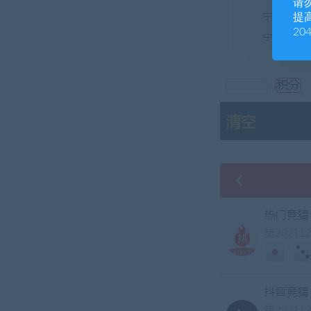
请
提高
20