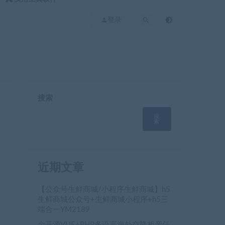
登录
搜索
搜
索
近期文章
【公众号生鲜商城/小程序生鲜商城】h5
生鲜商城公众号+生鲜商城小程序+h5三
端合一YM2189
全开源VUE+PHP多语言海外空降相亲任