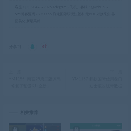
客服 Q Q: 2047879076 Telegram（飞机）客服：@web0532
521博客源码
»
YM1156-腾龙国际双玩法版本,无BUG对接采集,界
面美化,新增菜种
分享到：
上一篇
下一篇
YM1155- 南宫28第二版源码
YM1157-蚂蚁国际信用盘口
+修复了预设KJ+全新UI
迪士尼改版带数据
相关推荐