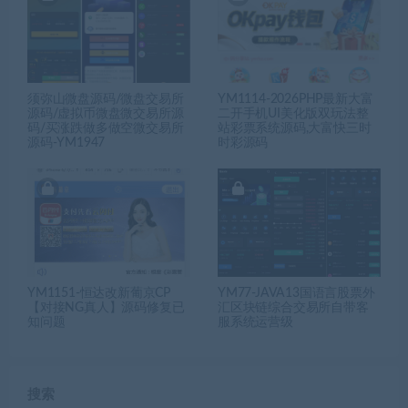
须弥山微盘源码/微盘交易所
YM1114-2026PHP最新大富
源码/虚拟币微盘微交易所源
二开手机UI美化版双玩法整
码/买涨跌做多做空微交易所
站彩票系统源码,大富快三时
源码-YM1947
时彩源码
YM1151-恒达改新葡京CP
YM77-JAVA13国语言股票外
【对接NG真人】源码修复已
汇区块链综合交易所自带客
知问题
服系统运营级
搜索