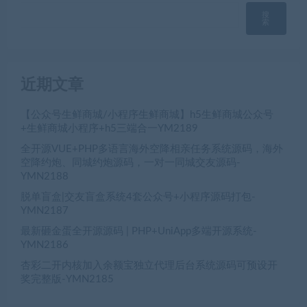
搜
索
近期文章
【公众号生鲜商城/小程序生鲜商城】h5生鲜商城公众号
+生鲜商城小程序+h5三端合一YM2189
全开源VUE+PHP多语言海外空降相亲任务系统源码，海外
空降约炮、同城约炮源码，一对一同城交友源码-
YMN2188
脱单盲盒|交友盲盒系统4套公众号+小程序源码打包-
YMN2187
最新砸金蛋全开源源码 | PHP+UniApp多端开源系统-
YMN2186
杏彩二开内核加入余额宝独立代理后台系统源码可预设开
奖完整版-YMN2185