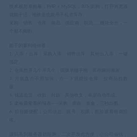
技术栈简单粗暴：PHP + MySQL，B/S 架构，打开浏览器
就能干活，地铁里也能用手机查库存。
采购、销售、仓库、商品、供应商、职员……模块全开，一
个都不阉割。
能干的事列给你看：
1. 入库 / 出库：采购入库、销售出库、其他出入库，一键
搞定。
2. 仓库想开几个开几个，调拨单随手拖，库存瞬间搬家。
3. 月底盘点不用加班，点一下就能按仓库、按商品拉数
据。
4. 钱流也管：收款、付款、其他收支，单据自动生成。
5. 老板最爱看的报表——采购、库存、资金，三秒出图。
6. 后台随便配：公司信息、账号、权限，想给谁看啥就给
啥。
源码丢到服务器就能跑，二次开发也方便，小公司省钱，