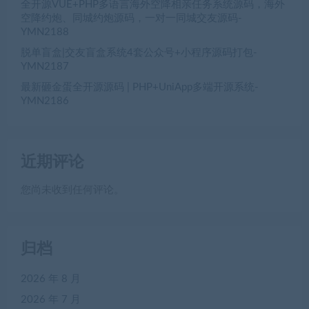
全开源VUE+PHP多语言海外空降相亲任务系统源码，海外
空降约炮、同城约炮源码，一对一同城交友源码-
YMN2188
脱单盲盒|交友盲盒系统4套公众号+小程序源码打包-
YMN2187
最新砸金蛋全开源源码 | PHP+UniApp多端开源系统-
YMN2186
近期评论
您尚未收到任何评论。
归档
2026 年 8 月
2026 年 7 月