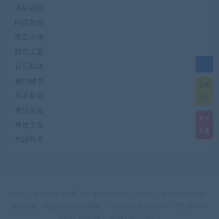
酒店旅游
问题集锦
零工市场
静态页面
菜单
音乐媒体
预约健身
业务
风水算命
合作
餐饮美食
官方
餐饮美食
客服
驾校驾考
发布的文章及附件仅限用于学习和研究目的，请勿用于商业或违法用途！
如有侵权，请及时联系我们删除。 Copyright © 2026 521博客源码 All
Rights Reserved.
港GX25412842-1