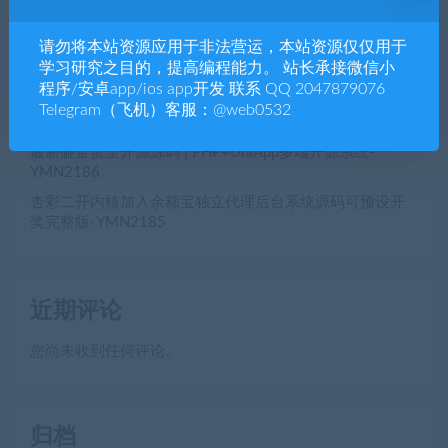
+生鲜商城小程序+h5三端合一YM2189
全开源VUE+PHP多语言海外空降相亲任务系统源码，海外
请勿将本站资源应用于非法营运，本站资源仅仅用于
空降约炮、同城约炮源码，一对一同城交友源码-
学习研究之目的，提高编程能力。 站长承接微信小
YMN2188
程序/安卓app/ios app开发 联系 QQ 2047879076
脱单盲盒|交友盲盒系统4套公众号+小程序源码打包-
Telegram（飞机）客服：@web0532
YMN2187
最新砸金蛋全开源源码 | PHP+UniApp多端开源系统-
YMN2186
杏彩二开内核加入余额宝独立代理后台系统源码可预设开
奖完整版-YMN2185
近期评论
您尚未收到任何评论。
归档