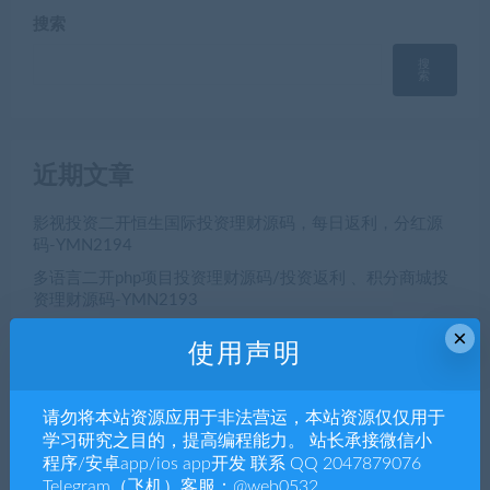
搜索
搜
索
近期文章
影视投资二开恒生国际投资理财源码，每日返利，分红源
码-YMN2194
多语言二开php项目投资理财源码/投资返利 、积分商城投
资理财源码-YMN2193
支持中、繁、英、多语言php投资理财USDT认购系统源码 -
×
使用声明
YMN2192
电脑pc+移动双端，微信小程序和公众号H5商家多门店扫
码点餐源码开发， 微信小程序和公众号H5美团代付多端点
请勿将本站资源应用于非法营运，本站资源仅仅用于
餐app源码-YMN2191
学习研究之目的，提高编程能力。 站长承接微信小
程序/安卓app/ios app开发 联系 QQ 2047879076
初夜视频直播空降/前端uiapp/代理端一体/双端影视app源
码-YMN2190
Telegram（飞机）客服：@web0532