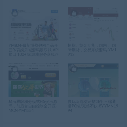
YM804-最新博盈包网产品开
恒指、黄金期货，国内， 国
云体育娱乐城源码娱乐城 API
际期货，交易系统源码-YM1
接口 100+ 家游戏服务商线路
912
乌海棋牌积分模式H5娱乐源
傲玩听雨楼完整组件 三端通
码，前后台自由控制全开源-
带PC端/完整不缺-8Y-YMN19
MCN-YM1554
94