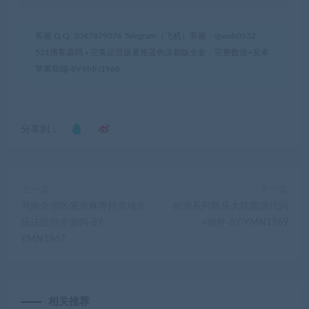
客服 Q Q: 2047879076 Telegram（飞机）客服：@web0532
521博客源码
»
完美运营版量推蓝色凉都版全套，完整数据+安卓
苹果双端-8Y-YMN1968
分享到：
上一篇
下一篇
河南全地区盛游麻将扑克地方
创游系列熟乐大联盟源代码
玩法提供全源码-8Y-
+组件-8Y-YMN1969
YMN1967
相关推荐