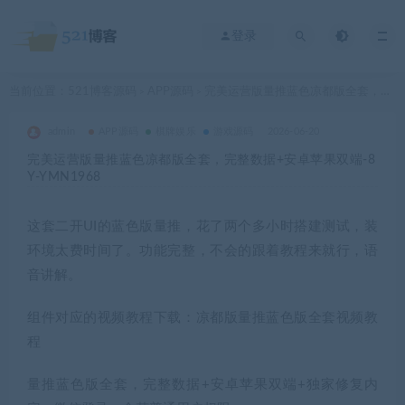
登录
当前位置：
521博客源码
APP源码
完美运营版量推蓝色凉都版全套，完整数据+安卓苹果双端-8Y-YMN1968
>
>
admin
APP源码
棋牌娱乐
游戏源码
2026-06-20
完美运营版量推蓝色凉都版全套，完整数据+安卓苹果双端-8
Y-YMN1968
这套二开UI的蓝色版量推，花了两个多小时搭建测试，装
环境太费时间了。功能完整，不会的跟着教程来就行，语
音讲解。
组件对应的视频教程下载：凉都版量推蓝色版全套视频教
程
量推蓝色版全套，完整数据+安卓苹果双端+独家修复内