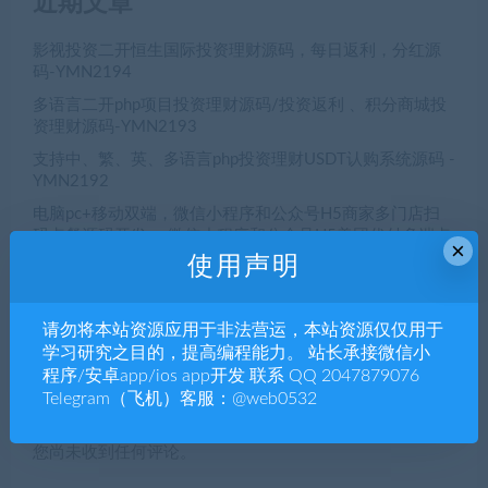
近期文章
影视投资二开恒生国际投资理财源码，每日返利，分红源
码-YMN2194
多语言二开php项目投资理财源码/投资返利 、积分商城投
资理财源码-YMN2193
支持中、繁、英、多语言php投资理财USDT认购系统源码 -
YMN2192
电脑pc+移动双端，微信小程序和公众号H5商家多门店扫
码点餐源码开发， 微信小程序和公众号H5美团代付多端点
×
餐app源码-YMN2191
使用声明
初夜视频直播空降/前端uiapp/代理端一体/双端影视app源
码-YMN2190
请勿将本站资源应用于非法营运，本站资源仅仅用于
学习研究之目的，提高编程能力。 站长承接微信小
程序/安卓app/ios app开发 联系 QQ 2047879076
Telegram（飞机）客服：@web0532
近期评论
您尚未收到任何评论。