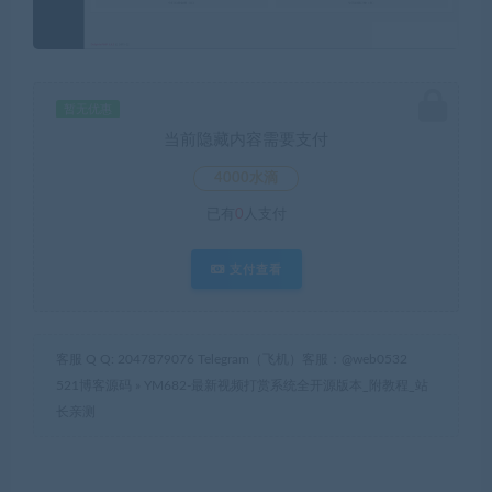
暂无优惠
当前隐藏内容需要支付
4000水滴
已有
0
人支付
支付查看
客服 Q Q: 2047879076 Telegram（飞机）客服：@web0532
521博客源码
»
YM682-最新视频打赏系统全开源版本_附教程_站
长亲测