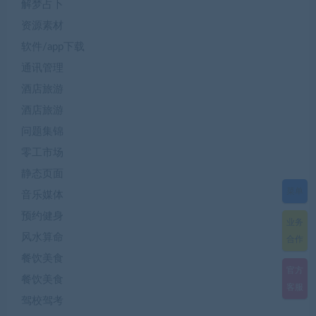
解梦占卜
资源素材
软件/app下载
通讯管理
酒店旅游
酒店旅游
问题集锦
零工市场
静态页面
菜单
音乐媒体
预约健身
业务
风水算命
合作
餐饮美食
官方
餐饮美食
客服
驾校驾考