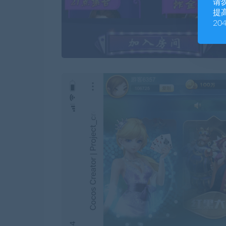
请
提高
20