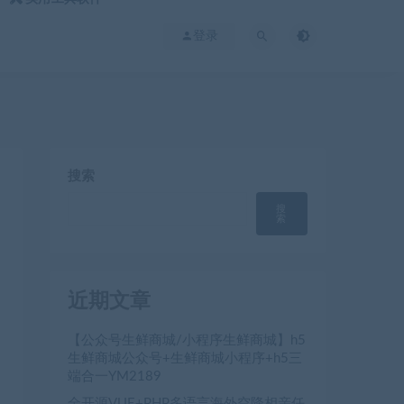
登录
搜索
搜
索
近期文章
【公众号生鲜商城/小程序生鲜商城】h5
生鲜商城公众号+生鲜商城小程序+h5三
端合一YM2189
全开源VUE+PHP多语言海外空降相亲任