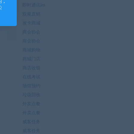
的，
即时通讯im
Q
双规直销
发卡商城
商会协会
商会协会
商城购物
商城门店
商店收银
在线考试
场馆预约
垃圾回收
外卖点餐
外卖点餐
威客任务
威客任务