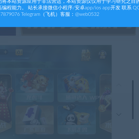
勿将本站资源应用于非法营运，本站资源仅仅用于学习研究之目
编程能力。 站长承接微信小程序/安卓app/ios app开发 联系 Q
47879076 Telegram（飞机）客服：@web0532