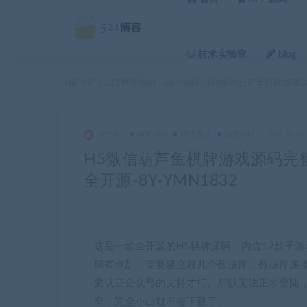
技术实验室
blog
当前位置：
521博客源码
APP源码
H5微信葫芦鱼棋牌游戏源码
>
>
admin
APP源码
棋牌娱乐
游戏源码
2026-06-06
H5微信葫芦鱼棋牌游戏源码完整
全开源-8Y-YMN1832
这是一款全开源的H5棋牌源码，内含12款子
码有点乱，需要建立好几个数据库，数据库连
要认证公众号的支持才行。所以无法正常登陆
究，完全小白就不要下载了。