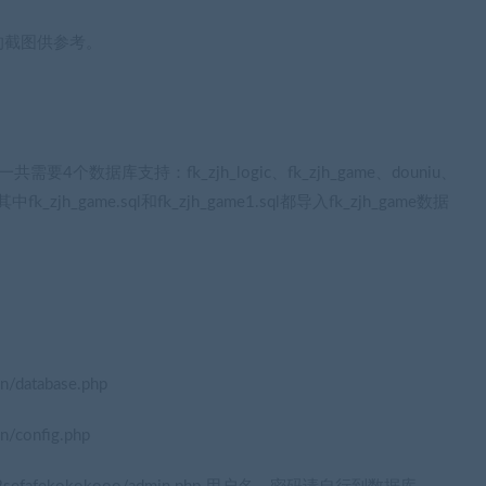
的截图供参考。
数据库支持：fk_zjh_logic、fk_zjh_game、douniu、
jh_game.sql和fk_zjh_game1.sql都导入fk_zjh_game数据
n/database.php
n/config.php