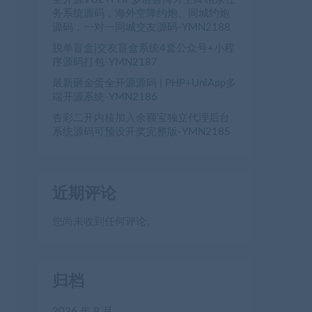
务系统源码，海外空降约炮、同城约炮
源码，一对一同城交友源码-YMN2188
脱单盲盒|交友盲盒系统4套公众号+小程
序源码打包-YMN2187
最新砸金蛋全开源源码 | PHP+UniApp多
端开源系统-YMN2186
杏彩二开内核加入余额宝独立代理后台
系统源码可预设开奖完整版-YMN2185
近期评论
您尚未收到任何评论。
归档
2026 年 8 月