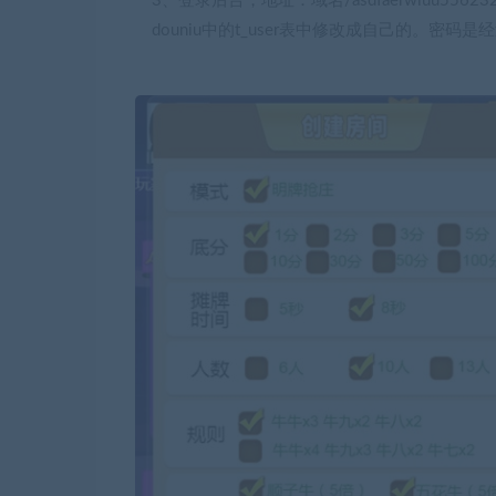
3、登录后台，地址：域名/asdfaerwiuu556232
douniu中的t_user表中修改成自己的。密码