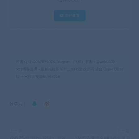
已有
0
人支付
支付查看
客服 Q Q: 2047879076 Telegram（飞机）客服：@web0532
521博客源码
»
最新福建乐享十三水H5游戏源码 后台可控+代理功
能 十三张完整源码-YM926
分享到：
上一篇
下一篇
YM925-资管软件源码/信管家
YM927-阿里金融蚂蚁金服完