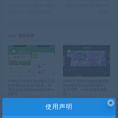
软件源码/通达信配资/博易大
整运营版源码 28+修复开奖
师软件/外汇模拟/MT4外汇
+机器人
相关推荐
YM633-2026年前后端全开源
YM471-2026年php熊猫电竞
的智慧农业农场小程序，智
赏金电竞系统运营级源码，
慧农业农场理财app源码带vu
包含APP、H5和搭建视频教
e源码
程，
×
使用声明