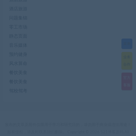
酒店旅游
问题集锦
零工市场
静态页面
菜单
音乐媒体
预约健身
业务
风水算命
合作
餐饮美食
官方
餐饮美食
客服
驾校驾考
发布的文章及附件仅限用于学习和研究目的，请勿用于商业或违法用途！
如有侵权，请及时联系我们删除。 Copyright © 2026 521博客源码 All