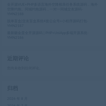
全开源VUE+PHP多语言海外空降相亲任务系统源码，海外
空降约炮、同城约炮源码，一对一同城交友源码-
YMN2188
脱单盲盒|交友盲盒系统4套公众号+小程序源码打包-
YMN2187
最新砸金蛋全开源源码 | PHP+UniApp多端开源系统-
YMN2186
近期评论
您尚未收到任何评论。
归档
2026 年 8 月
2026 年 7 月