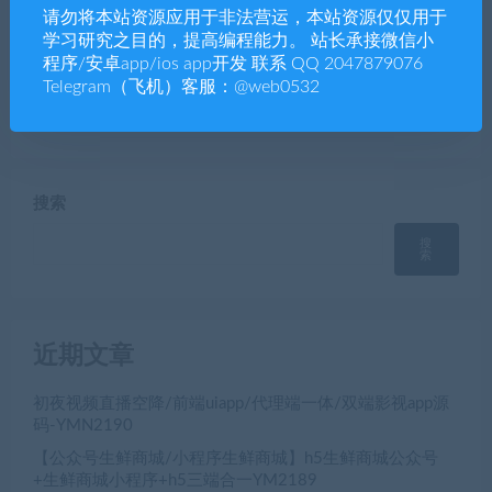
请勿将本站资源应用于非法营运，本站资源仅仅用于
学习研究之目的，提高编程能力。 站长承接微信小
程序/安卓app/ios app开发 联系 QQ 2047879076
彩壹万源码带+20分钟修复采
多语言交易所系统/币币交易/
Telegram（飞机）客服：@web0532
集【番摊玩法+百家玩法】带
秒合约交易所/全开源-YMN1
视频搭建教程-8Y-YMN1873
734
搜索
搜
索
近期文章
初夜视频直播空降/前端uiapp/代理端一体/双端影视app源
码-YMN2190
【公众号生鲜商城/小程序生鲜商城】h5生鲜商城公众号
+生鲜商城小程序+h5三端合一YM2189