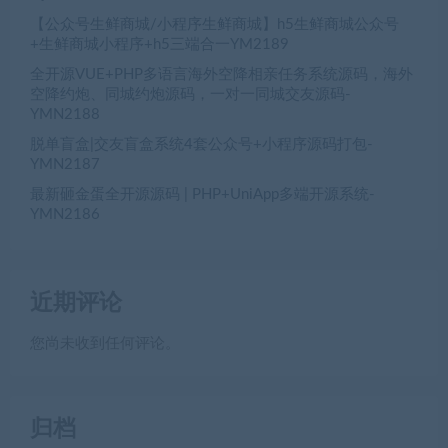
【公众号生鲜商城/小程序生鲜商城】h5生鲜商城公众号
+生鲜商城小程序+h5三端合一YM2189
全开源VUE+PHP多语言海外空降相亲任务系统源码，海外
空降约炮、同城约炮源码，一对一同城交友源码-
YMN2188
脱单盲盒|交友盲盒系统4套公众号+小程序源码打包-
YMN2187
最新砸金蛋全开源源码 | PHP+UniApp多端开源系统-
YMN2186
近期评论
您尚未收到任何评论。
归档