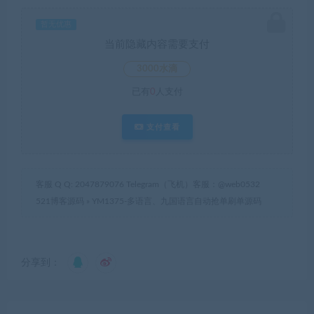
暂无优惠
当前隐藏内容需要支付
3000水滴
已有
0
人支付
支付查看
客服 Q Q: 2047879076 Telegram（飞机）客服：@web0532
521博客源码
»
YM1375-多语言、九国语言自动抢单刷单源码
分享到：