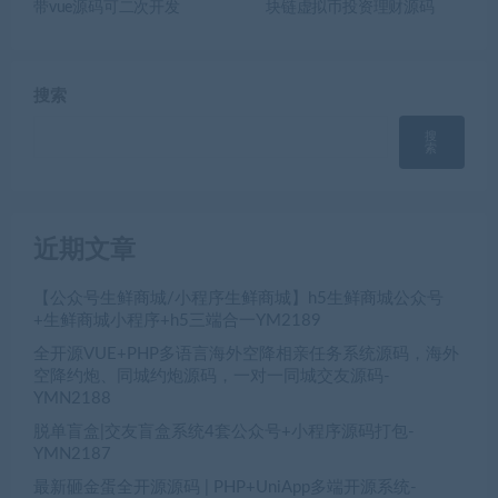
带vue源码可二次开发
块链虚拟币投资理财源码
搜索
搜
索
近期文章
【公众号生鲜商城/小程序生鲜商城】h5生鲜商城公众号
+生鲜商城小程序+h5三端合一YM2189
全开源VUE+PHP多语言海外空降相亲任务系统源码，海外
空降约炮、同城约炮源码，一对一同城交友源码-
YMN2188
脱单盲盒|交友盲盒系统4套公众号+小程序源码打包-
YMN2187
最新砸金蛋全开源源码 | PHP+UniApp多端开源系统-