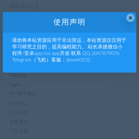
2025 年 11 月
×
使用声明
分类
请勿将本站资源应用于非法营运，本站资源仅仅用于
学习研究之目的，提高编程能力。 站长承接微信小
APP源码
程序/安卓app/ios app开发 联系 QQ 2047879076
blog
Telegram（飞机）客服：@web0532
CHATGPT
ChatGpt
Dapp
NTF数字藏品
seo优化
三方支付
专题博文
二手交易