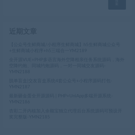
搜
索
近期文章
【公众号生鲜商城/小程序生鲜商城】h5生鲜商城公众号
+生鲜商城小程序+h5三端合一YM2189
全开源VUE+PHP多语言海外空降相亲任务系统源码，海外
空降约炮、同城约炮源码，一对一同城交友源码-
YMN2188
脱单盲盒|交友盲盒系统4套公众号+小程序源码打包-
YMN2187
最新砸金蛋全开源源码 | PHP+UniApp多端开源系统-
YMN2186
杏彩二开内核加入余额宝独立代理后台系统源码可预设开
奖完整版-YMN2185