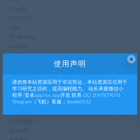
ChatGpt
CHATGPT
Dapp
NTF数字藏品
seo优化
三方支付
×
使用声明
专题博文
二手交易
请勿将本站资源应用于非法营运，本站资源仅仅用于
交友聊天
学习研究之目的，提高编程能力。 站长承接微信小
人工智能AI
程序/安卓app/ios app开发 联系 QQ 2047879076
Telegram（飞机）客服：@web0532
人工智能AI
企业h5
企业站源码
企业管理