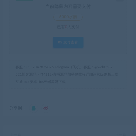
当前隐藏内容需要支付
6000水滴
已有
0
人支付
支付查看
客服 Q Q: 2047879076 Telegram（飞机）客服：@web0532
521博客源码
»
YM112-直播源码加搭建教程详细运营级别版三端
互通 pc+安卓+ios三端源码下载
分享到：
上一篇
下一篇