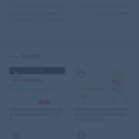
YM113-PHP企业级别水滴众
YM114-P2P投资理财带余额
筹项目源码,这套是uniapp 开
宝理财 积分商城APP
发源码,非常人性化,可以随意
二开
相关推荐
YM1136-富改版,越南团队时
YM230-逗号算命系统 PHP源
时彩源码,越南语彩票,一切正
码,玄学测算平台,手机网络占
常
卜风水算卦源码