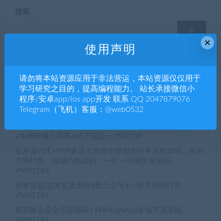
搜索
搜
索
×
使用声明
请勿将本站资源应用于非法营运，本站资源仅仅用于
近期文章
学习研究之目的，提高编程能力。 站长承接微信小
程序/安卓app/ios app开发 联系 QQ 2047879076
初夜视频直播空降/前端uiapp/代理端一体/双端影视app源
Telegram（飞机）客服：@web0532
码-YMN2190
【公众号生鲜商城/小程序生鲜商城】h5生鲜商城公众号
+生鲜商城小程序+h5三端合一YM2189
全开源VUE+PHP多语言海外空降相亲任务系统源码，海外
空降约炮、同城约炮源码，一对一同城交友源码-
YMN2188
脱单盲盒|交友盲盒系统4套公众号+小程序源码打包-
YMN2187
最新砸金蛋全开源源码 | PHP+UniApp多端开源系统-
YMN2186