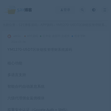
登录
当前位置：
521博客源码
APP源码
YM1270-USDT区块链投资理财系统源码
>
>
admin
APP源码
区块链-虚拟币-交易所
投资理财
2026-03-08
YM1270-USDT区块链投资理财系统源码
核心功能
多语言支持
智能合约自动派息系统
六级代理佣金返佣模块
双重安全认证（Google Auth + SMS）