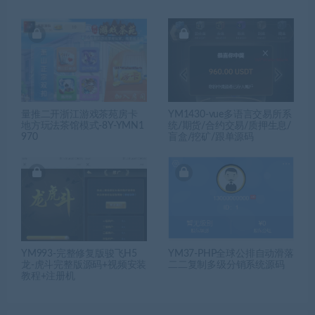
量推二开浙江游戏茶苑房卡
YM1430-vue多语言交易所系
地方玩法茶馆模式-8Y-YMN1
统/期货/合约交易/质押生息/
970
盲盒/挖矿/跟单源码
YM993-完整修复版骏飞H5
YM37-PHP全球公排自动滑落
龙-虎斗完整版源码+视频安装
二二复制多级分销系统源码
教程+注册机