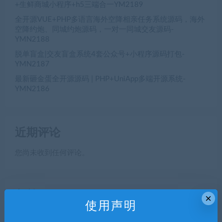
+生鲜商城小程序+h5三端合一YM2189
全开源VUE+PHP多语言海外空降相亲任务系统源码，海外
空降约炮、同城约炮源码，一对一同城交友源码-
YMN2188
脱单盲盒|交友盲盒系统4套公众号+小程序源码打包-
YMN2187
最新砸金蛋全开源源码 | PHP+UniApp多端开源系统-
YMN2186
近期评论
您尚未收到任何评论。
归档
×
使用声明
2026 年 8 月