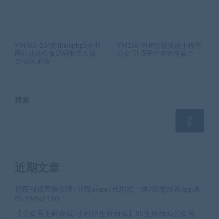
YM485-134套thinkphp5企业
YM158-PHP智慧党建小程序
网站建站模板源码带强大后
公众号H5平台含管理后台
台-建站必备
搜索
搜
索
近期文章
初夜视频直播空降/前端uiapp/代理端一体/双端影视app源
码-YMN2190
【公众号生鲜商城/小程序生鲜商城】h5生鲜商城公众号