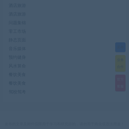
酒店旅游
酒店旅游
问题集锦
零工市场
静态页面
菜单
音乐媒体
预约健身
业务
风水算命
合作
餐饮美食
官方
餐饮美食
客服
驾校驾考
发布的文章及附件仅限用于学习和研究目的，请勿用于商业或违法用途！