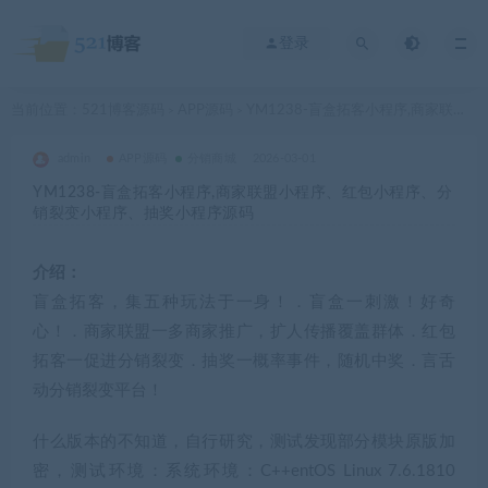
登录
当前位置：
521博客源码
APP源码
YM1238-盲盒拓客小程序,商家联盟小程序、红包小程序、分销裂变小程序、抽奖小程序源码
>
>
admin
APP源码
分销商城
2026-03-01
YM1238-盲盒拓客小程序,商家联盟小程序、红包小程序、分
销裂变小程序、抽奖小程序源码
介绍：
盲盒拓客，集五种玩法于一身！．盲盒一刺激！好奇
心！．商家联盟一多商家推广，扩人传播覆盖群体．红包
拓客一促进分销裂变．抽奖一概率事件，随机中奖．言舌
动分销裂变平台！
什么版本的不知道，自行研究，测试发现部分模块原版加
密，测试环境：系统环境：C++entOS Linux 7.6.1810