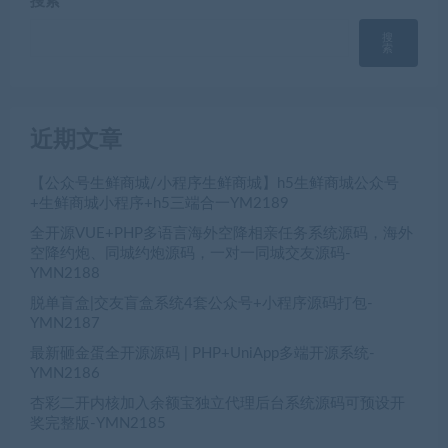
搜索
搜
索
近期文章
【公众号生鲜商城/小程序生鲜商城】h5生鲜商城公众号
+生鲜商城小程序+h5三端合一YM2189
全开源VUE+PHP多语言海外空降相亲任务系统源码，海外
空降约炮、同城约炮源码，一对一同城交友源码-
YMN2188
脱单盲盒|交友盲盒系统4套公众号+小程序源码打包-
YMN2187
最新砸金蛋全开源源码 | PHP+UniApp多端开源系统-
YMN2186
杏彩二开内核加入余额宝独立代理后台系统源码可预设开
奖完整版-YMN2185