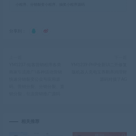
小程序、分销裂变小程序、抽奖小程序源码
分享到：
上一篇
下一篇
YM1237-拓客营销程序各类
YM1239-PHP全新UI二开修复
商家引流推广\各种活动营销
版机器人充电宝养鹅养鸡理财
快速分销裂变公众号应用源
源码对接了AG
码、营销分裂、分销分裂、直
销分裂，引流营销推广源码
相关推荐