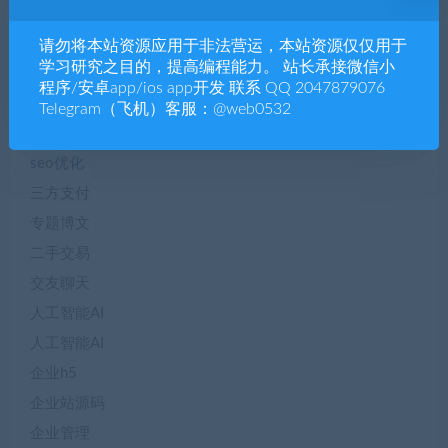
blog
ChatGpt
请勿将本站资源应用于非法营运，本站资源仅仅用于
学习研究之目的，提高编程能力。 站长承接微信小
CHATGPT
程序/安卓app/ios app开发 联系 QQ 2047879076
Dapp
Telegram（飞机）客服：@web0532
NTF数字藏品
seo优化
三方支付
专题博文
二手交易
交友聊天
人工智能AI
人工智能AI
企业h5
企业站源码
企业管理