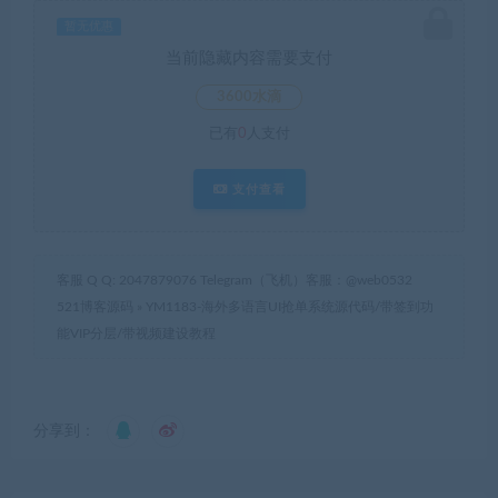
暂无优惠
当前隐藏内容需要支付
3600水滴
已有
0
人支付
支付查看
客服 Q Q: 2047879076 Telegram（飞机）客服：@web0532
521博客源码
»
YM1183-海外多语言UI抢单系统源代码/带签到功
能VIP分层/带视频建设教程
分享到：