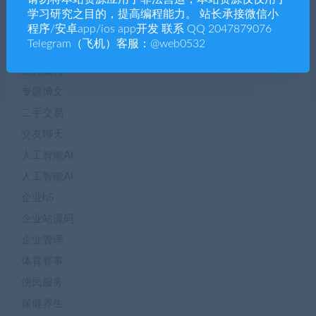
Dapp
学习研究之目的，提高编程能力。 站长承接微信小
NTF数字藏品
程序/安卓app/ios app开发 联系 QQ 2047879076
Telegram（飞机）客服：@web0532
seo优化
三方支付
专题博文
二手交易
交友聊天
人工智能AI
人工智能AI
企业h5
企业站源码
企业管理
体育赛事
便民服务
保健养生