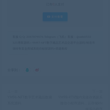
已有
0
人支付
支付查看
客服 Q Q: 2047879076 Telegram（飞机）客服：@web0532
521博客源码
»
YM97-NFT数字藏品艺术品交易平台源码/铸造市
场转售盲盒商城系统仿鲸探源码+搭建教程
分享到：
上一篇
下一篇
YM96-NFT数字艺术藏品数藏
YM98-KTV预约充值存酒娱乐
系统源码
微信小程序源码，云存储ktv
娱乐小程序