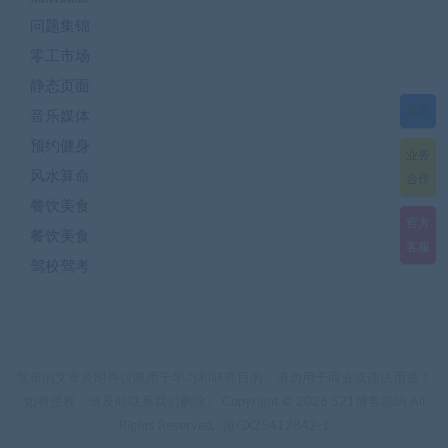
问题集锦
零工市场
静态页面
菜单
音乐媒体
预约健身
业务
风水算命
合作
餐饮美食
官方
餐饮美食
客服
驾校驾考
发布的文章及附件仅限用于学习和研究目的，请勿用于商业或违法用途！
如有侵权，请及时联系我们删除。 Copyright © 2026 521博客源码 All
Rights Reserved.
港GX25412842-1