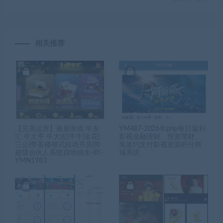
相关推荐
【完美运营】最新游戏 牛友
YM487-2026年php每日返利
汇 牛大亨 牛大吉|牛牛|金花|
影视金融理财、投资理财、
三公|带茶楼模式自动开房|带
免签约支付影视资源积分商
超级合伙人系统自动抽水-8Y-
城系统
YMN1983