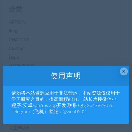
分类
APP源码
blog
CHATGPT
ChatGpt
Dapp
NTF数字藏品
×
使用声明
seo优化
三方支付
请勿将本站资源应用于非法营运，本站资源仅仅用于
专题博文
学习研究之目的，提高编程能力。 站长承接微信小
二手交易
程序/安卓app/ios app开发 联系 QQ 2047879076
交友聊天
Telegram（飞机）客服：@web0532
人工智能AI
人工智能AI