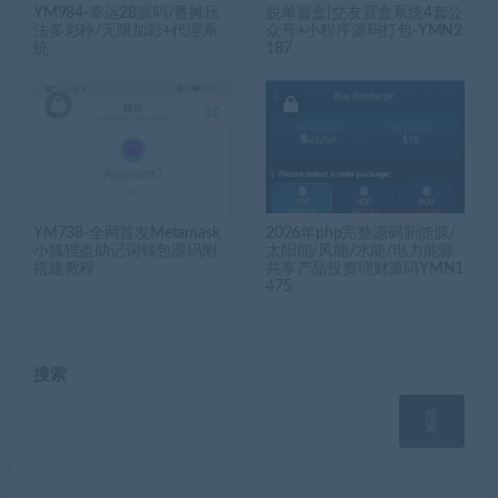
YM984-幸运28源码/番摊玩
脱单盲盒|交友盲盒系统4套公
法多彩种/无限加彩+代理系
众号+小程序源码打包-YMN2
统
187
YM738-全网首发Metamask
2026年php完整源码新能源/
小狐狸盗助记词钱包源码附
太阳能/风能/水能/电力能源
搭建教程
共享产品投资理财源码YMN1
475
搜索
搜
索