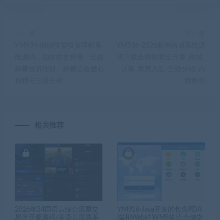
上一篇
下一篇
YM934-新版扶贫投资理财系
YM936-2026新淘商城系统源
统源码，助农助贫慈善、公益
码下载全网独家全开源_商城_
慈善投资理财、慈善公益爱心
认筹_商家入驻_三级分销_内
捐赠与三级分销
附教程
相关推荐
2026年34国语言综合股票交
YM916-Java开发的包含PDA
易所开源源码/多语言股票基
端和Web端WMS物流仓储货