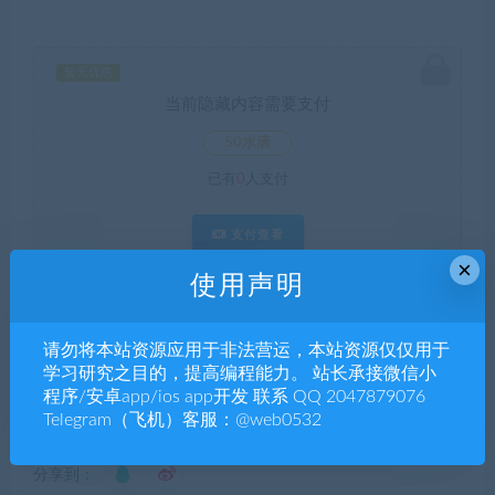
暂无优惠
当前隐藏内容需要支付
50水滴
已有
0
人支付
支付查看
×
使用声明
客服 Q Q: 2047879076 Telegram（飞机）客服：@web0532
请勿将本站资源应用于非法营运，本站资源仅仅用于
521博客源码
»
YM935-全新开发投资理财股票基金源码-支持公募
学习研究之目的，提高编程能力。 站长承接微信小
私募不带vue
程序/安卓app/ios app开发 联系 QQ 2047879076
Telegram（飞机）客服：@web0532
分享到：