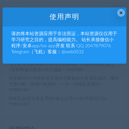
×
使用声明
近期文章
电脑pc+移动双端，微信小程序和公众号H5商家多门店扫
请勿将本站资源应用于非法营运，本站资源仅仅用于
码点餐源码开发， 微信小程序和公众号H5美团代付多端点
学习研究之目的，提高编程能力。 站长承接微信小
餐app源码-YMN2191
程序/安卓app/ios app开发 联系 QQ 2047879076
初夜视频直播空降/前端uiapp/代理端一体/双端影视app源
Telegram（飞机）客服：@web0532
码-YMN2190
【公众号生鲜商城/小程序生鲜商城】h5生鲜商城公众号
+生鲜商城小程序+h5三端合一YM2189
全开源VUE+PHP多语言海外空降相亲任务系统源码，海外
空降约炮、同城约炮源码，一对一同城交友源码-
YMN2188
脱单盲盒|交友盲盒系统4套公众号+小程序源码打包-
YMN2187