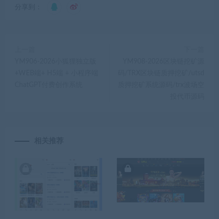
分享到：
上一篇
下一篇
YM906-2026小狐狸独立版
YM908-2026区块链挖矿源
+WEB端+ H5端 + 小程序端
码/TRX区块链质押挖矿/utsd
ChatGPT付费创作系统
质押挖矿系统源码/trx波场空
投代币源码
相关推荐