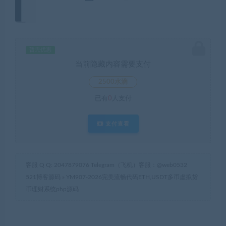
暂无优惠
当前隐藏内容需要支付
2500水滴
已有
0
人支付
支付查看
客服 Q Q: 2047879076 Telegram（飞机）客服：@web0532
521博客源码
»
YM907-2026完美流畅代码ETH,USDT多币虚拟货
币理财系统php源码