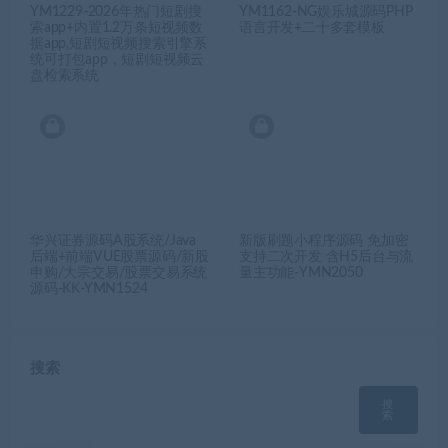
YM1229-2026年热门短剧搜
YM1162-NG娱乐城源码PHP
索app+内置1.2万条短视频数
语言开发+二十多套模板
据app,短剧短视频搜索引擎系
统可打包app，短剧短视频云
盘检索系统
华兴证券源码A股系统/Java
新版刷题小程序源码 免加密
后端+前端VUE股票源码/新股
支持二次开发 含H5后台与流
申购/大宗交易/股票交易系统
量主功能-YMN2050
源码-KK-YMN1524
搜索
搜
索