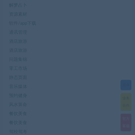
解梦占卜
资源素材
软件/app下载
通讯管理
酒店旅游
酒店旅游
问题集锦
零工市场
静态页面
菜单
音乐媒体
预约健身
业务
风水算命
合作
餐饮美食
官方
餐饮美食
客服
驾校驾考