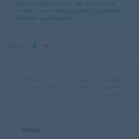
客服 Q Q: 2047879076 Telegram（飞机）客服：@web0532
521博客源码
»
YM847-PHP多国语言挖矿源码/区块链投资理财/
云挖矿系统trx usdt理财源码红色UI
分享到：
上一篇
下一篇
海外流行俱乐部
YM848-h5+php二开版微交易
club/5d/k3/wingo游戏源码/
系统源码,贵金属交易平台,微
对接USDT支付5D/K3娱乐游
盘交易系统源码
戏源码-YM845
相关推荐