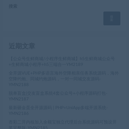
搜索
搜
索
近期文章
【公众号生鲜商城/小程序生鲜商城】h5生鲜商城公众号
+生鲜商城小程序+h5三端合一YM2189
全开源VUE+PHP多语言海外空降相亲任务系统源码，海外
空降约炮、同城约炮源码，一对一同城交友源码-
YMN2188
脱单盲盒|交友盲盒系统4套公众号+小程序源码打包-
YMN2187
最新砸金蛋全开源源码 | PHP+UniApp多端开源系统-
YMN2186
杏彩二开内核加入余额宝独立代理后台系统源码可预设开
奖完整版-YMN2185