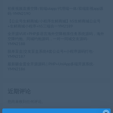
初夜视频直播空降/前端uiapp/代理端一体/双端影视app源
码-YMN2190
【公众号生鲜商城/小程序生鲜商城】h5生鲜商城公众号
+生鲜商城小程序+h5三端合一YM2189
全开源VUE+PHP多语言海外空降相亲任务系统源码，海外
空降约炮、同城约炮源码，一对一同城交友源码-
YMN2188
脱单盲盒|交友盲盒系统4套公众号+小程序源码打包-
YMN2187
最新砸金蛋全开源源码 | PHP+UniApp多端开源系统-
YMN2186
近期评论
您尚未收到任何评论。