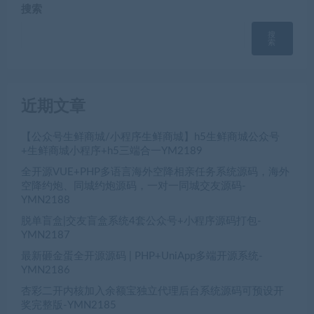
搜索
搜
索
近期文章
【公众号生鲜商城/小程序生鲜商城】h5生鲜商城公众号
+生鲜商城小程序+h5三端合一YM2189
全开源VUE+PHP多语言海外空降相亲任务系统源码，海外
空降约炮、同城约炮源码，一对一同城交友源码-
YMN2188
脱单盲盒|交友盲盒系统4套公众号+小程序源码打包-
YMN2187
最新砸金蛋全开源源码 | PHP+UniApp多端开源系统-
YMN2186
杏彩二开内核加入余额宝独立代理后台系统源码可预设开
奖完整版-YMN2185