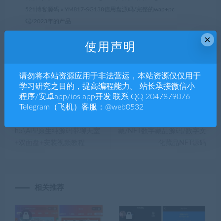
521博客源码
»
YM817-SG138信用盘源码/完整的wap+pc
端/2023年的产品
×
使用声明
分享到：
请勿将本站资源应用于非法营运，本站资源仅仅用于
学习研究之目的，提高编程能力。 站长承接微信小
程序/安卓app/ios app开发 联系 QQ 2047879076
Telegram（飞机）客服：@web0532
上一篇
下一篇
YM816-GK国际BC源码
YM818-2026年uniapp星球数
h5\APP原生纯源码带聊天室
藏/NFT数字藏品源码/数字文
+双面盘+安装视频教程
化藏品NFT源码
相关推荐