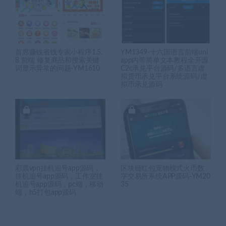
首席赚钱省钱专家小程序1.5.
YM1349-十六国语言前端uni
8 前端 修复商品和搜索关键
app内带简单文本教程全开源
词显示异常的问题-YM1610
C2c承兑平台源码/多语言虚
拟货币承兑平台系统源码/虚
拟币承兑源码
彩票vpn挂机追号app源码，
区块链红包宠物模式火币数
挂机追号app源码，工作室挂
字交易所系统APP源码-YM20
机追号app源码，pc端，移动
35
端，h5打包app源码