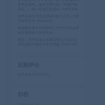
务系统源码，海外空降约炮、同城约炮
源码，一对一同城交友源码-YMN2188
脱单盲盒|交友盲盒系统4套公众号+小程
序源码打包-YMN2187
最新砸金蛋全开源源码 | PHP+UniApp多
端开源系统-YMN2186
杏彩二开内核加入余额宝独立代理后台
系统源码可预设开奖完整版-YMN2185
近期评论
您尚未收到任何评论。
归档
2026 年 8 月