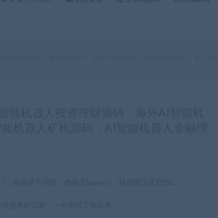
hp紫色风格AI智能机器人投资理财源码，海外AI智能机器人区块链理财源码，英文
格AI智能机器人投资理财源码，海外AI智能机
智能机器人矿机源码，AI智能机器人金融理
5.7，根目录不用管，伪静态laravel5，根据情况开启SSL
手里还有好几套，一会测试了发出来