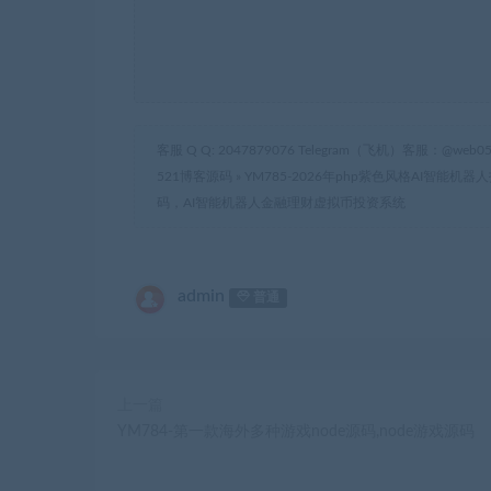
客服 Q Q: 2047879076 Telegram（飞机）客服：@web05
521博客源码
»
YM785-2026年php紫色风格AI智
码，AI智能机器人金融理财虚拟币投资系统
admin
普通
上一篇
YM784-第一款海外多种游戏node源码,node游戏源码