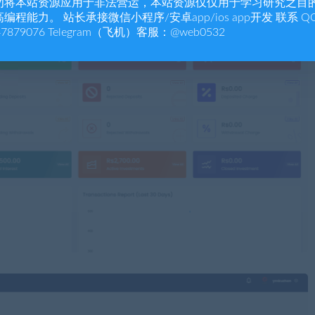
勿将本站资源应用于非法营运，本站资源仅仅用于学习研究之目
编程能力。 站长承接微信小程序/安卓app/ios app开发 联系 Q
47879076 Telegram（飞机）客服：@web0532