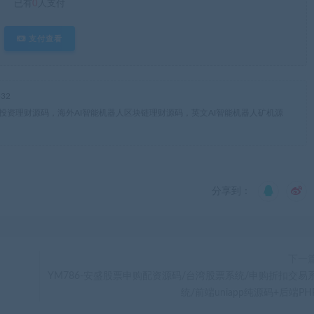
已有
0
人支付
支付查看
32
能机器人投资理财源码，海外AI智能机器人区块链理财源码，英文AI智能机器人矿机源
分享到：
下一
YM786-安盛股票申购配资源码/台湾股票系统/申购折扣交易
统/前端uniapp纯源码+后端PH