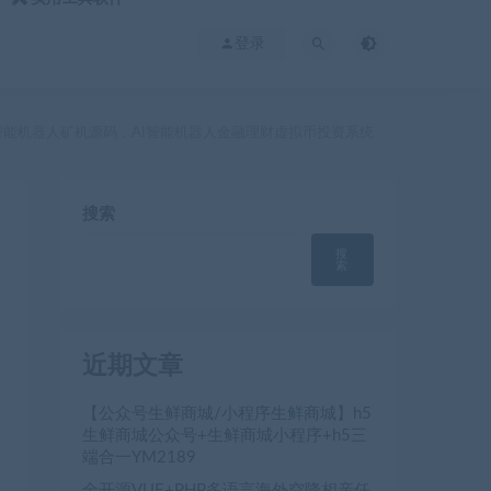
登录
AI智能机器人矿机源码，AI智能机器人金融理财虚拟币投资系统
搜索
搜
索
近期文章
【公众号生鲜商城/小程序生鲜商城】h5
生鲜商城公众号+生鲜商城小程序+h5三
端合一YM2189
全开源VUE+PHP多语言海外空降相亲任