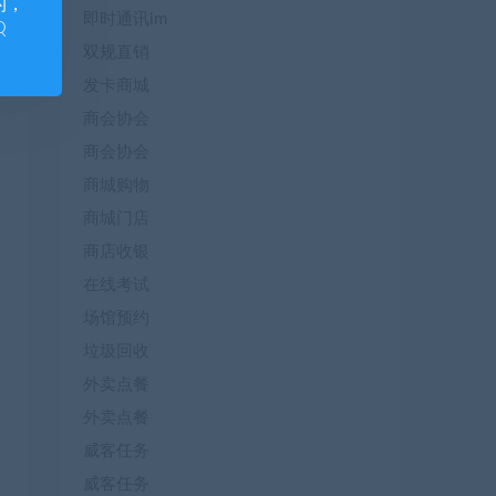
的，
即时通讯im
Q
双规直销
发卡商城
商会协会
商会协会
商城购物
商城门店
商店收银
在线考试
场馆预约
垃圾回收
外卖点餐
外卖点餐
威客任务
威客任务