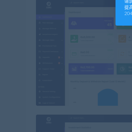
请
提高
20