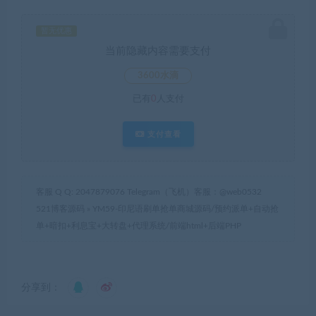
暂无优惠
当前隐藏内容需要支付
3600水滴
已有
0
人支付
支付查看
客服 Q Q: 2047879076 Telegram（飞机）客服：@web0532
521博客源码
»
YM59-印尼语刷单抢单商城源码/预约派单+自动抢
单+暗扣+利息宝+大转盘+代理系统/前端html+后端PHP
分享到：