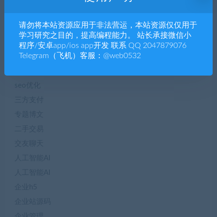
blog
请勿将本站资源应用于非法营运，本站资源仅仅用于
CHATGPT
学习研究之目的，提高编程能力。 站长承接微信小
ChatGpt
程序/安卓app/ios app开发 联系 QQ 2047879076
Telegram（飞机）客服：@web0532
Dapp
NTF数字藏品
seo优化
三方支付
专题博文
二手交易
交友聊天
人工智能AI
人工智能AI
企业h5
企业站源码
企业管理