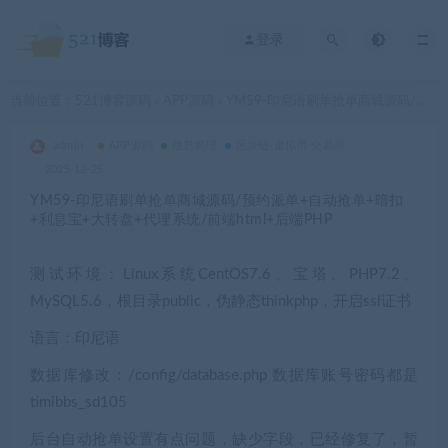
登录
当前位置：
521博客源码
APP源码
YM59-印尼语刷单抢单商城源码/预约派单+自动抢单+暗扣+利息宝+大转盘+代理系统/前端html+后端PHP
>
>
admin
APP源码
信息管理
区块链-虚拟币-交易所
2025-12-25
YM59-印尼语刷单抢单商城源码/预约派单+自动抢单+暗扣
+利息宝+大转盘+代理系统/前端html+后端PHP
测试环境：Linux系统CentOS7.6、宝塔、PHP7.2、
MySQL5.6，根目录public，伪静态thinkphp，开启ssl证书
语言：印尼语
数据库修改：/config/database.php 数据库账号密码都是
timibbs_sd105
后台自动抢单设置有点问题，缺少字段，已经修复了，暂