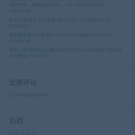
空降约炮、同城约炮源码，一对一同城交友源码-
YMN2188
脱单盲盒|交友盲盒系统4套公众号+小程序源码打包-
YMN2187
最新砸金蛋全开源源码 | PHP+UniApp多端开源系统-
YMN2186
杏彩二开内核加入余额宝独立代理后台系统源码可预设开
奖完整版-YMN2185
近期评论
您尚未收到任何评论。
归档
2026 年 8 月