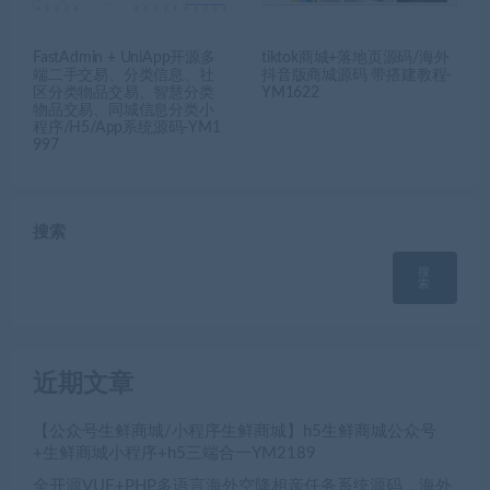
FastAdmin + UniApp开源多
tiktok商城+落地页源码/海外
端二手交易、分类信息、社
抖音版商城源码 带搭建教程-
区分类物品交易、智慧分类
YM1622
物品交易、同城信息分类小
程序/H5/App系统源码-YM1
997
搜索
搜
索
近期文章
【公众号生鲜商城/小程序生鲜商城】h5生鲜商城公众号
+生鲜商城小程序+h5三端合一YM2189
全开源VUE+PHP多语言海外空降相亲任务系统源码，海外