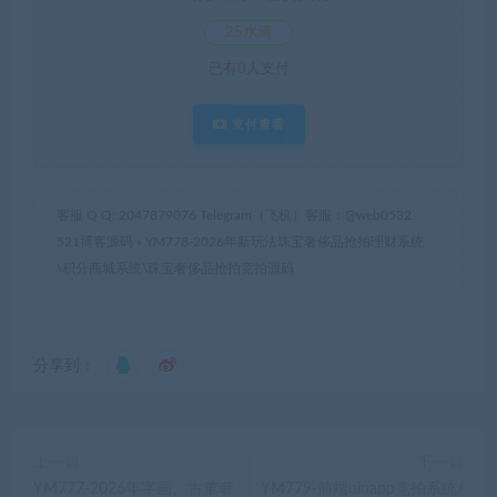
25水滴
已有
0
人支付
支付查看
客服 Q Q: 2047879076 Telegram（飞机）客服：@web0532
521博客源码
»
YM778-2026年新玩法珠宝奢侈品抢拍理财系统
\积分商城系统\珠宝奢侈品抢拍竞拍源码
分享到：
上一篇
下一篇
YM777-2026年字画、古董奢
YM779-前端uinapp竞拍系统/