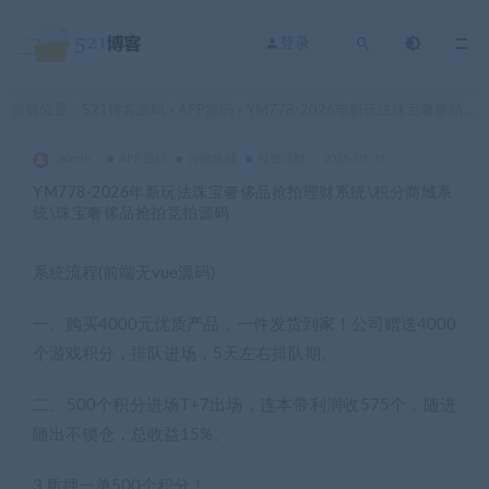
登录
当前位置：
521博客源码
APP源码
YM778-2026年新玩法珠宝奢侈品抢拍理财系统\积分商城系统\珠宝奢侈品抢拍竞拍源码
>
>
admin
APP源码
分销商城
投资理财
2026-01-31
YM778-2026年新玩法珠宝奢侈品抢拍理财系统\积分商城系
统\珠宝奢侈品抢拍竞拍源码
系统流程(前端无vue源码)
一、购买4000元优质产品，一件发货到家！公司赠送4000
个游戏积分，排队进场，5天左右排队期。
二、500个积分进场T+7出场，连本带利润收575个，随进
随出不锁仓，总收益15%。
3,质押一单500个积分！