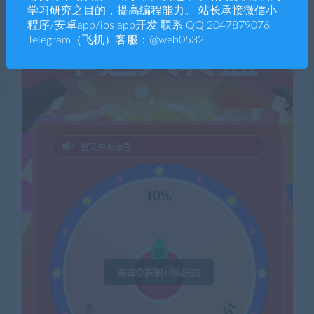
学习研究之目的，提高编程能力。 站长承接微信小
程序/安卓app/ios app开发 联系 QQ 2047879076
Telegram（飞机）客服：@web0532