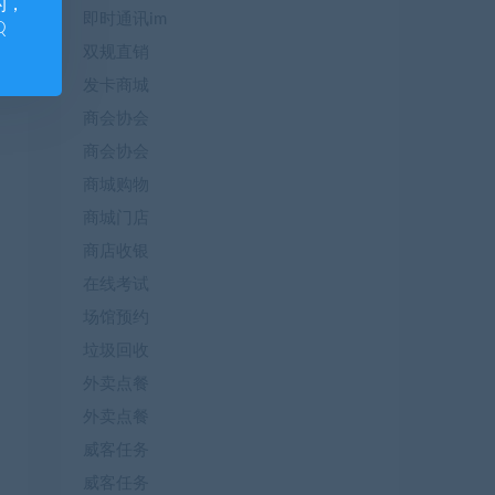
的，
即时通讯im
Q
双规直销
发卡商城
商会协会
商会协会
商城购物
商城门店
商店收银
在线考试
场馆预约
垃圾回收
外卖点餐
外卖点餐
威客任务
威客任务