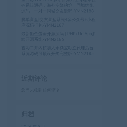
务系统源码，海外空降约炮、同城约炮
源码，一对一同城交友源码-YMN2188
脱单盲盒|交友盲盒系统4套公众号+小程
序源码打包-YMN2187
最新砸金蛋全开源源码 | PHP+UniApp多
端开源系统-YMN2186
杏彩二开内核加入余额宝独立代理后台
系统源码可预设开奖完整版-YMN2185
近期评论
您尚未收到任何评论。
归档
2026 年 8 月