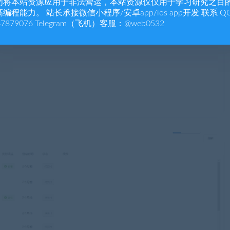
勿将本站资源应用于非法营运，本站资源仅仅用于学习研究之目
编程能力。 站长承接微信小程序/安卓app/ios app开发 联系 Q
47879076 Telegram（飞机）客服：@web0532