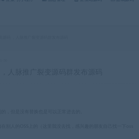
系统源码 ，人脉推广裂变源码群发布源码
01-30
码 ，人脉推广裂变源码群发布源码
到的，但是没有替换也是可以正常进去的。
在别人的OSS上的（这里我没去找，感兴趣的朋友自己找一下oss