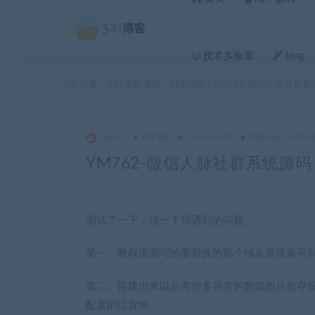
技术实验室
blog
当前位置：
521博客源码
APP源码
YM762-微信人脉社群
>
>
admin
APP源码
公众号|小程序
营销活动
2026-
YM762-微信人脉社群系统源
测试了一下，说一下我遇到的问题、
第一、教程里面写的要替换的那个域名是搜索不
第二、搭建出来以后有很多原有的数据图片是存储
配置的位置哈