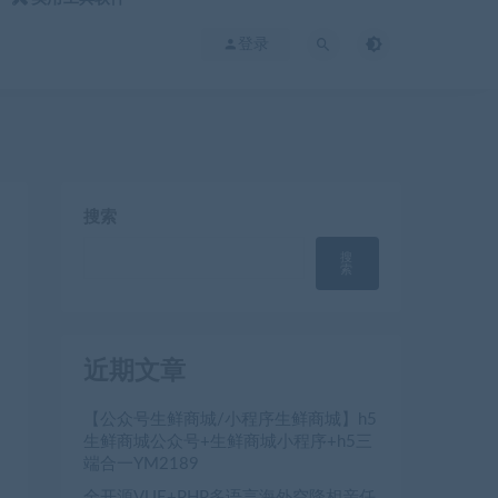
登录
搜索
搜
索
近期文章
【公众号生鲜商城/小程序生鲜商城】h5
生鲜商城公众号+生鲜商城小程序+h5三
端合一YM2189
全开源VUE+PHP多语言海外空降相亲任