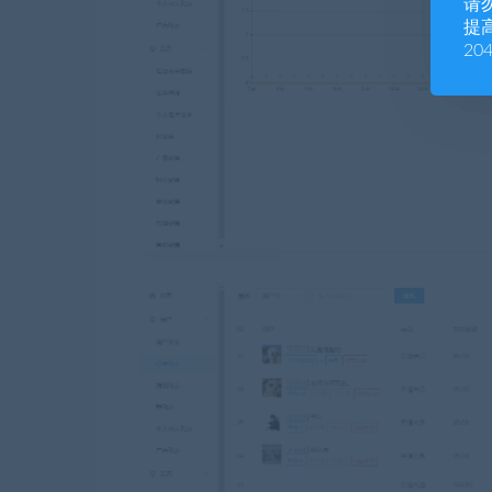
请
提高
20